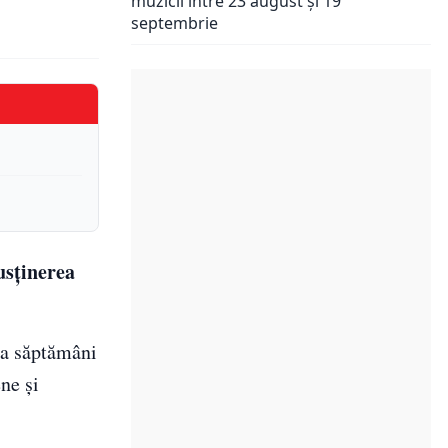
muzicii între 23 august și 19
septembrie
usţinerea
va săptămâni
ne și