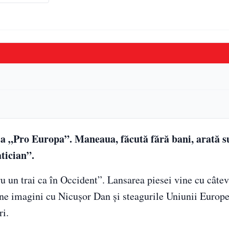
sa „Pro Europa”. Maneaua, făcută fără bani, arată s
tician”.
ru un trai ca în Occident”. Lansarea piesei vine cu câte
nține imagini cu Nicușor Dan și steagurile Uniunii Europe
ri.