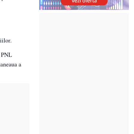
ilor.
l PNL
Maneaua a