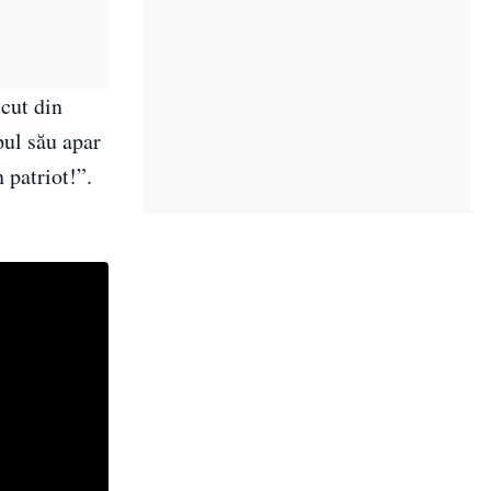
scut din
pul său apar
 patriot!”.