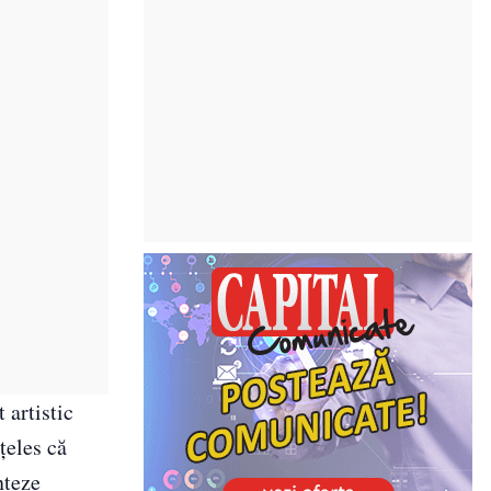
 artistic
țeles că
nțeze