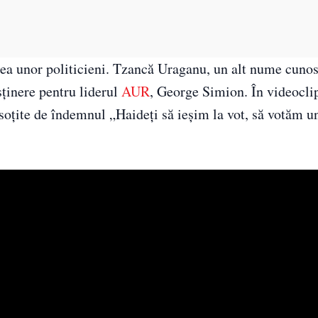
area unor politicieni. Tzancă Uraganu, un alt nume cuno
sținere pentru liderul
AUR
, George Simion. În videocli
nsoțite de îndemnul „Haideți să ieșim la vot, să votăm un