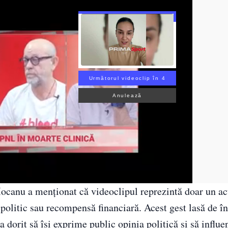
Următorul videoclip în 3
Anulează
ocanu a menționat că videoclipul reprezintă doar un act
 politic sau recompensă financiară. Acest gest lasă de în
a dorit să își exprime public opinia politică și să influe