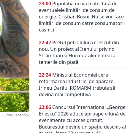
23:00
Populația nu va fi afectată de
eventualele limitări de consum de
energie. Cristian Bușoi: Nu se vor face
limitări de consum către consumatorii
casnici
22:42
Prețul petrolului a crescut din
nou. Un proiect al Iranului privind
Strâmtoarea Hormuz alimentează
temerile din piață
22:24
Ministrul Economiei cere
reformarea industriei de apărare.
Irineu Darău: ROMARM trebuie să
devină mai competitivă
22:06
Concursul Internațional „George
Enescu” 2026 aduce aproape o lună de
Sursa: Facebook
evenimente cu acces gratuit.
Bucureștiul devine un spațiu deschis al