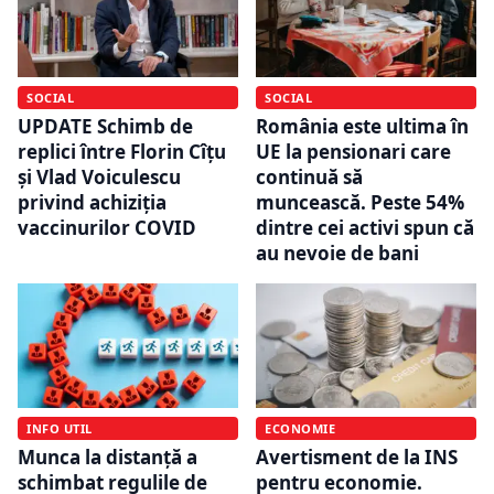
SOCIAL
SOCIAL
UPDATE Schimb de
România este ultima în
replici între Florin Cîțu
UE la pensionari care
și Vlad Voiculescu
continuă să
privind achiziția
muncească. Peste 54%
vaccinurilor COVID
dintre cei activi spun că
au nevoie de bani
INFO UTIL
ECONOMIE
Munca la distanță a
Avertisment de la INS
schimbat regulile de
pentru economie.