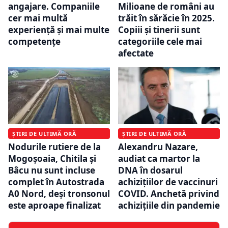
angajare. Companiile
Milioane de români au
cer mai multă
trăit în sărăcie în 2025.
experiență și mai multe
Copiii și tinerii sunt
competențe
categoriile cele mai
afectate
ȘTIRI DE ULTIMĂ ORĂ
ȘTIRI DE ULTIMĂ ORĂ
Nodurile rutiere de la
Alexandru Nazare,
Mogoșoaia, Chitila și
audiat ca martor la
Bâcu nu sunt incluse
DNA în dosarul
complet în Autostrada
achizițiilor de vaccinuri
A0 Nord, deși tronsonul
COVID. Anchetă privind
este aproape finalizat
achizițiile din pandemie