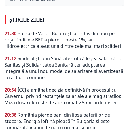
ȘTIRILE ZILEI
21:30
Bursa de Valori București a închis din nou pe
roșu. Indicele BET a pierdut peste 1%, iar
Hidroelectrica a avut una dintre cele mai mari scăderi
21:12
Sindicaliștii din Sănătate critică legea salarizării.
Sanitas și Solidaritatea Sanitară cer adoptarea
integrală a unui nou model de salarizare și avertizează
cu acțiuni comune
20:54
ÎCCJ a amânat decizia definitivă în procesul cu
Guvernul privind restanțele salariale ale magistraților.
Miza dosarului este de aproximativ 5 miliarde de lei
20:36
România pierde bani din lipsa bateriilor de
stocare. Energia ieftină pleacă în Bulgaria și este
cumpărată înapoi de patru ori mai scump