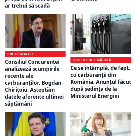
ar trebui să scadă
PROFESIONIȘTI
ȘTIRI DE ULTIMĂ ORĂ
Consiliul Concurenței
Ce se întâmplă, de fapt,
analizează scumpirile
cu carburanții din
recente ale
România. Anunțul făcut
carburanților. Bogdan
după ședința de la
Chirițoiu: Așteptăm
Ministerul Energiei
datele aferente ultimei
săptămâni