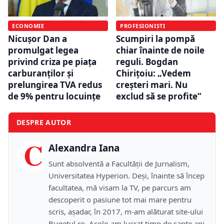
ECONOMIE
PROFESIONIȘTI
Nicușor Dan a
Scumpiri la pompă
promulgat legea
chiar înainte de noile
privind criza pe piața
reguli. Bogdan
carburanților și
Chirițoiu: „Vedem
prelungirea TVA redus
creșteri mari. Nu
de 9% pentru locuințe
exclud să se profite”
DESPRE AUTOR
C
Alexandra Iana
Sunt absolventă a Facultății de Jurnalism,
Universitatea Hyperion. Deși, înainte să încep
facultatea, mă visam la TV, pe parcurs am
descoperit o pasiune tot mai mare pentru
scris, așadar, în 2017, m-am alăturat site-ului
Bugetul.ro. Acolo am lucrat timp de șapte ani,