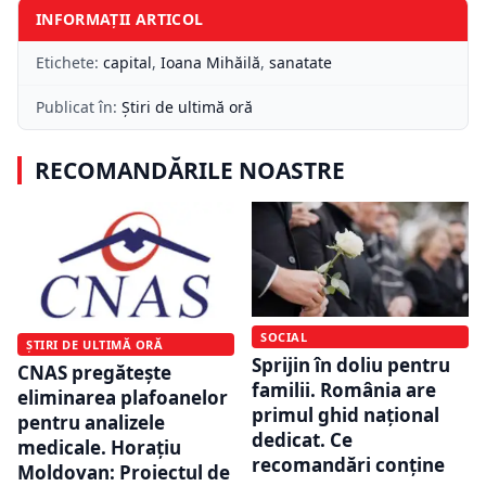
INFORMAȚII ARTICOL
Etichete:
capital
,
Ioana Mihăilă
,
sanatate
Publicat în:
Știri de ultimă oră
RECOMANDĂRILE NOASTRE
SOCIAL
ȘTIRI DE ULTIMĂ ORĂ
Sprijin în doliu pentru
CNAS pregătește
familii. România are
eliminarea plafoanelor
primul ghid național
pentru analizele
dedicat. Ce
medicale. Horațiu
recomandări conține
Moldovan: Proiectul de