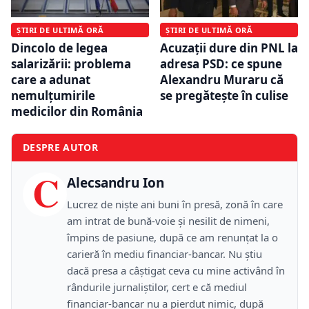
ȘTIRI DE ULTIMĂ ORĂ
ȘTIRI DE ULTIMĂ ORĂ
Dincolo de legea
Acuzații dure din PNL la
salarizării: problema
adresa PSD: ce spune
care a adunat
Alexandru Muraru că
nemulțumirile
se pregătește în culise
medicilor din România
DESPRE AUTOR
C
Alecsandru Ion
Lucrez de niște ani buni în presă, zonă în care
am intrat de bună-voie și nesilit de nimeni,
împins de pasiune, după ce am renunțat la o
carieră în mediu financiar-bancar. Nu știu
dacă presa a câștigat ceva cu mine activând în
rândurile jurnaliștilor, cert e că mediul
financiar-bancar nu a pierdut nimic, după