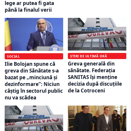
lege ar putea fi gata
până la finalul verii
ȘTIRI DE ULTIMĂ ORĂ
SOCIAL
Greva generală din
Ilie Bolojan spune că
sănătate. Federația
greva din Sănătate s-a
SANITAS își menține
bazat pe „minciună și
decizia după discuțiile
dezinformare”: Niciun
de la Cotroceni
câștig în sectorul public
nu va scădea