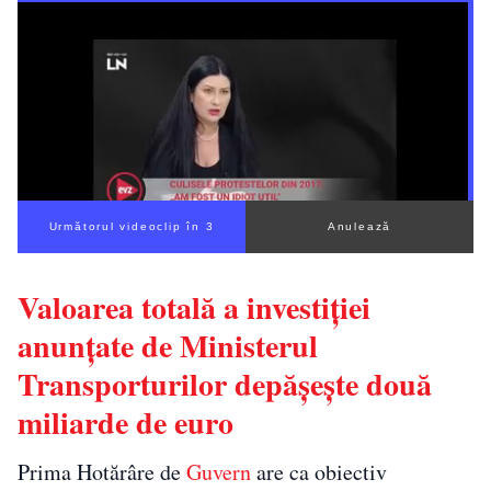
Următorul videoclip în 2
Anulează
Valoarea totală a investiției
anunțate de Ministerul
Transporturilor depășește două
miliarde de euro
Prima Hotărâre de
Guvern
are ca obiectiv