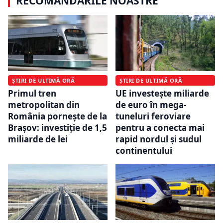
RECOMANDĂRILE NOASTRE
ȘTIRI DE ULTIMĂ ORĂ
ȘTIRI DE ULTIMĂ ORĂ
Primul tren
UE investește miliarde
metropolitan din
de euro în mega-
România pornește de la
tuneluri feroviare
Brașov: investiție de 1,5
pentru a conecta mai
miliarde de lei
rapid nordul și sudul
continentului