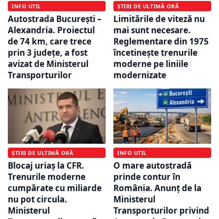
ȘTIRI DE ULTIMĂ ORĂ
INFO UTIL
Limitările de viteză nu
Autostrada București –
mai sunt necesare.
Alexandria. Proiectul
Reglementare din 1975
de 74 km, care trece
încetinește trenurile
prin 3 județe, a fost
moderne pe liniile
avizat de Ministerul
modernizate
Transporturilor
ȘTIRI DE ULTIMĂ ORĂ
INFO UTIL
Blocaj uriaș la CFR.
O mare autostradă
Trenurile moderne
prinde contur în
cumpărate cu miliarde
România. Anunț de la
nu pot circula.
Ministerul
Ministerul
Transporturilor privind