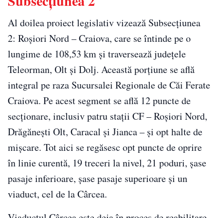
Subsecțiunea 2
Al doilea proiect legislativ vizează Subsecțiunea
2: Roșiori Nord – Craiova, care se întinde pe o
lungime de 108,53 km și traversează județele
Teleorman, Olt și Dolj. Această porțiune se află
integral pe raza Sucursalei Regionale de Căi Ferate
Craiova. Pe acest segment se află 12 puncte de
secționare, inclusiv patru stații CF – Roșiori Nord,
Drăgănești Olt, Caracal și Jianca – și opt halte de
mișcare. Tot aici se regăsesc opt puncte de oprire
în linie curentă, 19 treceri la nivel, 21 poduri, șase
pasaje inferioare, șase pasaje superioare și un
viaduct, cel de la Cârcea.
Viaductul Cârcea este deja în proces de reabilitare