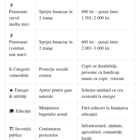
👵
Pensionari
Sprijin financiar în
800 lei – pensii între
(nivel
2 tranșe
1.501–2.000 lei
mediu mic)
👵
Pensionari
Sprijin financiar în
600 lei – pensii între
(venituri
2 tranșe
2.001–3.000 lei
mai mari)
Copii cu dizabilități,
♿ Categorii
Protecție socială
persoane cu handicap,
vulnerabile
extinsă
mame cu copii, veterani
🔥 Energie
Ajutor pentru gaze
Schema similară cu cea
& utilități
naturale
existentă la energie
Menținerea
Fără reduceri la finanțarea
🎓 Educație
bugetului actual
educației
Infrastructură, sănătate,
🏗️ Investiții
Continuarea
agricultură, comunități
publice
proiectelor
locale