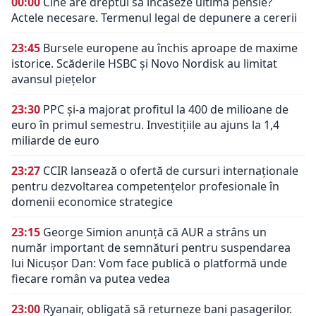
00:00
Cine are dreptul să încaseze ultima pensie?
Actele necesare. Termenul legal de depunere a cererii
23:45
Bursele europene au închis aproape de maxime
istorice. Scăderile HSBC și Novo Nordisk au limitat
avansul piețelor
23:30
PPC și-a majorat profitul la 400 de milioane de
euro în primul semestru. Investițiile au ajuns la 1,4
miliarde de euro
23:27
CCIR lansează o ofertă de cursuri internaționale
pentru dezvoltarea competențelor profesionale în
domenii economice strategice
23:15
George Simion anunță că AUR a strâns un
număr important de semnături pentru suspendarea
lui Nicușor Dan: Vom face publică o platformă unde
fiecare român va putea vedea
23:00
Ryanair, obligată să returneze bani pasagerilor.