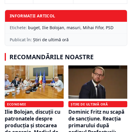
INFORMAȚII ARTICOL
Etichete:
buget
,
Ilie Bolojan
,
masuri
,
Mihai Fifor
,
PSD
Publicat în:
Știri de ultimă oră
RECOMANDĂRILE NOASTRE
ECONOMIE
ȘTIRI DE ULTIMĂ ORĂ
Ilie Bolojan, discuții cu
Dominic Fritz nu scapă
patronatele despre
de sancțiune. Reacția
producția și stocarea
primarului după