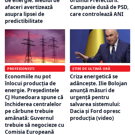
de energie. Mediul de
ordinul Prefecturii:
afaceri avertizează
Campanie dusă de PSD,
asupra lipsei de
care controlează ANI
predictibilitate
PROFESIONIȘTI
ȘTIRI DE ULTIMĂ ORĂ
Economiile nu pot
Criza energetică se
înlocui producția de
adâncește. Ilie Bolojan
energie. Președintele
anunță măsuri de
CJ Hunedoara spune că
urgență pentru
închiderea centralelor
salvarea sistemului:
pe cărbune trebuie
Dacia și Ford opresc
amânată: Guvernul
producția (video)
trebuie să negocieze cu
Comisia Europeană