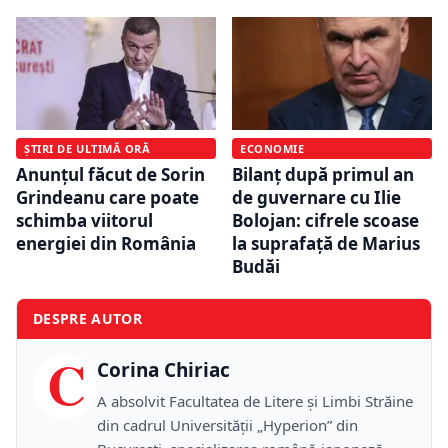
ȘTIRI DE ULTIMĂ ORĂ
ECONOMIE
Anunțul făcut de Sorin
Bilanț după primul an
Grindeanu care poate
de guvernare cu Ilie
schimba viitorul
Bolojan: cifrele scoase
energiei din România
la suprafață de Marius
Budăi
DESPRE AUTOR
C
Corina Chiriac
A absolvit Facultatea de Litere și Limbi Străine
din cadrul Universității „Hyperion” din