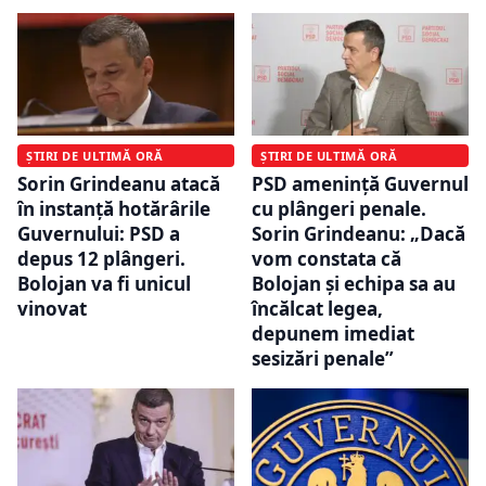
ȘTIRI DE ULTIMĂ ORĂ
ȘTIRI DE ULTIMĂ ORĂ
Sorin Grindeanu atacă
PSD amenință Guvernul
în instanță hotărârile
cu plângeri penale.
Guvernului: PSD a
Sorin Grindeanu: „Dacă
depus 12 plângeri.
vom constata că
Bolojan va fi unicul
Bolojan și echipa sa au
vinovat
încălcat legea,
depunem imediat
sesizări penale”