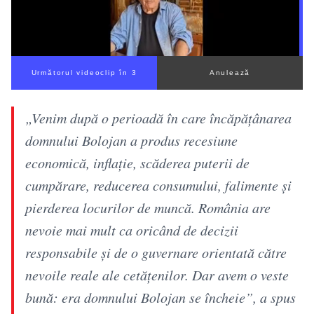
Următorul videoclip în 2
Anulează
„Venim după o perioadă în care încăpățânarea
domnului Bolojan a produs recesiune
economică, inflație, scăderea puterii de
cumpărare, reducerea consumului, falimente și
pierderea locurilor de muncă. România are
nevoie mai mult ca oricând de decizii
responsabile și de o guvernare orientată către
nevoile reale ale cetățenilor. Dar avem o veste
bună: era domnului Bolojan se încheie”, a spus