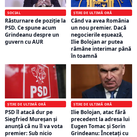
SOCIAL
ȘTIRI DE ULTIMĂ ORĂ
Răsturnare de poziție la
Când va avea România
PSD. Ce spune acum
un nou premier. Dacă
Grindeanu despre un
negocierile eșuează,
guvern cu AUR
Ilie Bolojan ar putea
rămâne interimar până
în toamnă
ȘTIRI DE ULTIMĂ ORĂ
ȘTIRI DE ULTIMĂ ORĂ
PSD îl atacă dur pe
Ilie Bolojan, atac fără
Siegfried Mureșan și
precedent la adresa lui
anunță că nu îl va vota
Eugen Tomac și Sorin
premier: Sub nicio
Grindeanu: Încetați cu