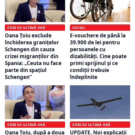
ȘTIRI DE ULTIMĂ ORĂ
SOCIAL
Oana Țoiu exclude
E-vouchere de până la
închiderea granițelor
39.900 de lei pentru
Schengen din cauza
persoanele cu
crizei migranților din
dizabilități. Cine poate
Spania: „Ceuta nu face
primi sprijinul și ce
parte din spațiul
condiții trebuie
Schengen”
îndeplinite
ȘTIRI DE ULTIMĂ ORĂ
ȘTIRI DE ULTIMĂ ORĂ
Oana Țoiu, după a doua
UPDATE. Noi explicații