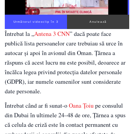
Următorul videoclip în 2
Anulează
Întrebat la „
Antena 3 CNN
” dacă poate face
publică lista persoanelor care trebuiau să urce în
autocar și apoi în avionul din Oman. Țărnea a
răspuns că acest lucru nu este posibil, deoarece ar
încălca legea privind protecția datelor personale
(GDPR), iar numele oamenilor sunt considerate
date personale.
Întrebat când ar fi sunat-o
Oana Țoiu
pe consulul
din Dubai în ultimele 24–48 de ore, Țărnea a spus
că celula de criză este în contact permanent cu