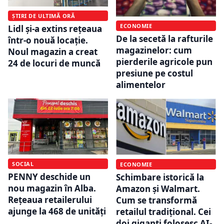
ȘTIRI DE ULTIMĂ ORĂ
ECONOMIE
Lidl și-a extins rețeaua
De la secetă la rafturile
într-o nouă locație.
magazinelor: cum
Noul magazin a creat
pierderile agricole pun
24 de locuri de muncă
presiune pe costul
alimentelor
SOCIAL
ECONOMIE
PENNY deschide un
Schimbare istorică la
nou magazin în Alba.
Amazon și Walmart.
Rețeaua retailerului
Cum se transformă
ajunge la 468 de unități
retailul tradițional. Cei
doi giganți folosesc AI-