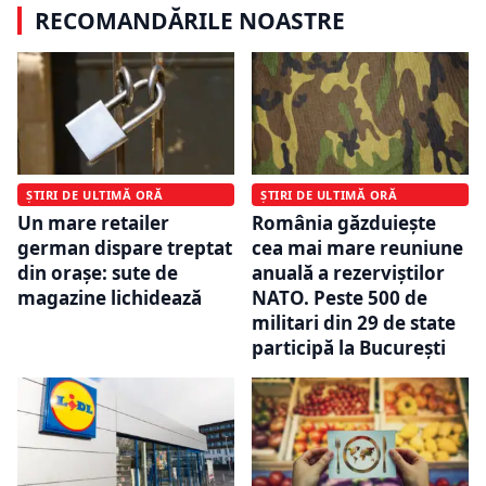
RECOMANDĂRILE NOASTRE
ȘTIRI DE ULTIMĂ ORĂ
ȘTIRI DE ULTIMĂ ORĂ
Un mare retailer
România găzduiește
german dispare treptat
cea mai mare reuniune
din orașe: sute de
anuală a rezerviștilor
magazine lichidează
NATO. Peste 500 de
militari din 29 de state
participă la București