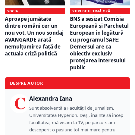
SOCIAL
ȘTIRI DE ULTIMĂ ORĂ
Aproape jumătate
BNS a sesizat Comisia
dintre români cer un
Europeană și Parchetul
nou vot. Un nou sondaj
European în legătură
AVANGARDE arată
cu programul SAFE:
nemulțumirea față de
Demersul are ca
actuala criză politică
obiectiv exclusiv
protejarea interesului
public
DESPRE AUTOR
C
Alexandra Iana
Sunt absolventă a Facultății de Jurnalism,
Universitatea Hyperion. Deși, înainte să încep
facultatea, mă visam la TV, pe parcurs am
descoperit o pasiune tot mai mare pentru