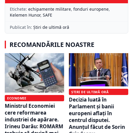
Etichete:
echipamente militare
,
fonduri europene
,
Kelemen Hunor
,
SAFE
Publicat în:
Știri de ultimă oră
RECOMANDĂRILE NOASTRE
ȘTIRI DE ULTIMĂ ORĂ
ECONOMIE
Decizia luată în
Ministrul Economiei
Parlament și banii
cere reformarea
europeni aflați în
industriei de apărare.
centrul disputei.
Irineu Darău: ROMARM
Anunțul făcut de Sorin