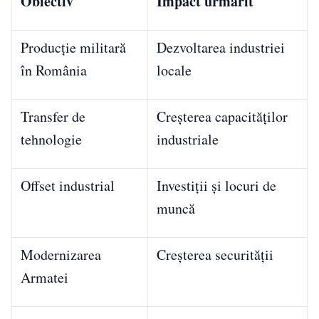
Obiectiv
Impact urmărit
Producție militară
Dezvoltarea industriei
în România
locale
Transfer de
Creșterea capacităților
tehnologie
industriale
Offset industrial
Investiții și locuri de
muncă
Modernizarea
Creșterea securității
Armatei