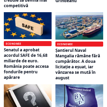
trebuie să devină mai
Grindeanu
competitivă
ECONOMIE
ECONOMIE
Senatul a aprobat
Șantierul Naval
acordul SAFE de 16,68
Mangalia rămâne fără
miliarde de euro.
cumpărător. A doua
România poate accesa
licitație a eșuat, iar
fondurile pentru
vânzarea se mută în
apărare
august