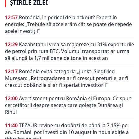
ȘTIRILE ZILEI
12:57
România, în pericol de blackout? Expert în
energie: „Trebuie să accelerăm cât se poate de repede
acele investiții”
12:29
Kazahstanul vrea să majoreze cu 31% exporturile
de petrol prin ruta BTC. Volumul transportat ar urma
să ajungă la 1,7 milioane de tone în acest an
12:17
România evită categoria „junk”. Siegfried
Mureșan: „Retrogradarea ar fi crescut preţurile, ar fi
crescut dobânzile şi ar fi speriat investitorii”
12:00
Avertisment pentru România și Europa. Ce spun
cercetătorii despre seceta care golește Dunărea și
Rinul
11:40
TEZAUR revine cu dobânzi de până la 7,15% pe
an. Românii pot investi din 10 august în noua ediție a
titlurilor de stat