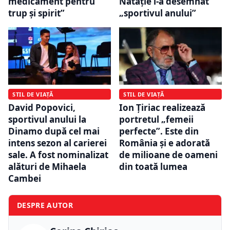
medicament pentru
Nataţie l-a desemnat
trup şi spirit”
„sportivul anului”
STIL DE VIAȚĂ
STIL DE VIAȚĂ
Ion Țiriac realizează
David Popovici,
portretul „femeii
sportivul anului la
perfecte”. Este din
Dinamo după cel mai
România și e adorată
intens sezon al carierei
de milioane de oameni
sale. A fost nominalizat
din toată lumea
alături de Mihaela
Cambei
DESPRE AUTOR