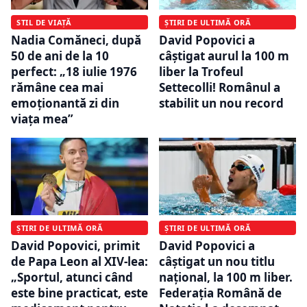
STIL DE VIAȚĂ
ȘTIRI DE ULTIMĂ ORĂ
Nadia Comăneci, după
David Popovici a
50 de ani de la 10
câștigat aurul la 100 m
perfect: „18 iulie 1976
liber la Trofeul
rămâne cea mai
Settecolli! Românul a
emoționantă zi din
stabilit un nou record
viața mea”
ȘTIRI DE ULTIMĂ ORĂ
ȘTIRI DE ULTIMĂ ORĂ
David Popovici, primit
David Popovici a
de Papa Leon al XIV-lea:
câştigat un nou titlu
„Sportul, atunci când
naţional, la 100 m liber.
este bine practicat, este
Federaţia Română de