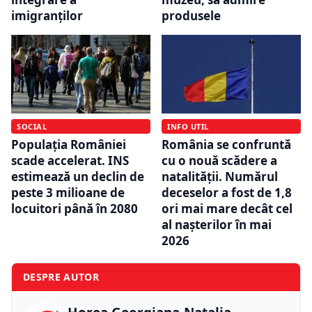
imigranților
produsele
SOCIAL
INFO UTIL
Populația României
România se confruntă
scade accelerat. INS
cu o nouă scădere a
estimează un declin de
natalității. Numărul
peste 3 milioane de
deceselor a fost de 1,8
locuitori până în 2080
ori mai mare decât cel
al nașterilor în mai
2026
DESPRE AUTOR