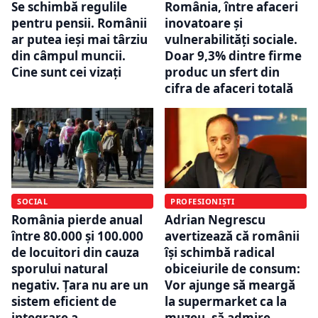
Se schimbă regulile
România, între afaceri
pentru pensii. Românii
inovatoare și
ar putea ieși mai târziu
vulnerabilități sociale.
din câmpul muncii.
Doar 9,3% dintre firme
Cine sunt cei vizați
produc un sfert din
cifra de afaceri totală
SOCIAL
PROFESIONIȘTI
România pierde anual
Adrian Negrescu
între 80.000 și 100.000
avertizează că românii
de locuitori din cauza
își schimbă radical
sporului natural
obiceiurile de consum:
negativ. Țara nu are un
Vor ajunge să meargă
sistem eficient de
la supermarket ca la
integrare a
muzeu, să admire