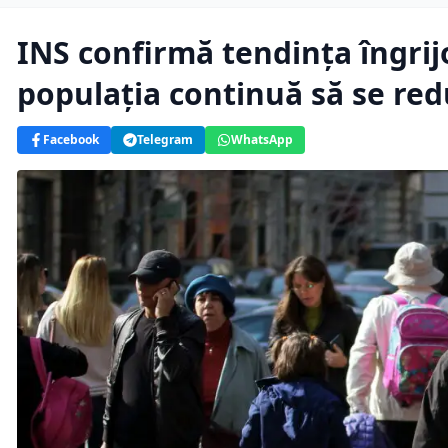
INS confirmă tendința îngrijo
populația continuă să se re
Facebook
Telegram
WhatsApp