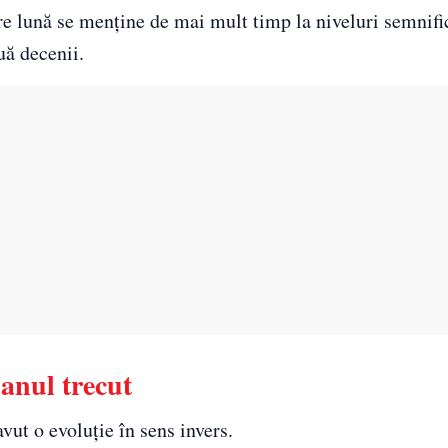
re lună se menține de mai mult timp la niveluri semnifi
uă decenii.
 anul trecut
vut o evoluție în sens invers.