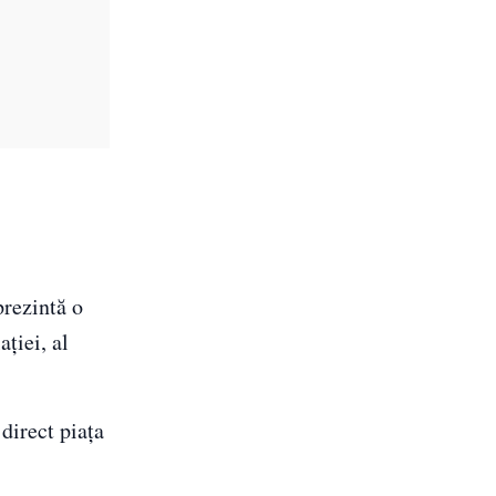
prezintă o
ției, al
direct piața