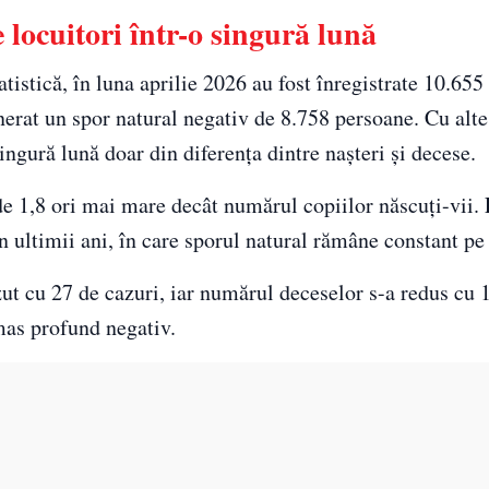
locuitori într-o singură lună
tistică, în luna aprilie 2026 au fost înregistrate 10.655 
nerat un spor natural negativ de 8.758 persoane. Cu alte
ngură lună doar din diferența dintre nașteri și decese.
de 1,8 ori mai mare decât numărul copiilor născuți-vii
în ultimii ani, în care sporul natural rămâne constant p
ut cu 27 de cazuri, iar numărul deceselor s-a redus cu 
ămas profund negativ.