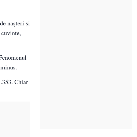
de nașteri și
 cuvinte,
. Fenomenul
e minus.
1.353. Chiar