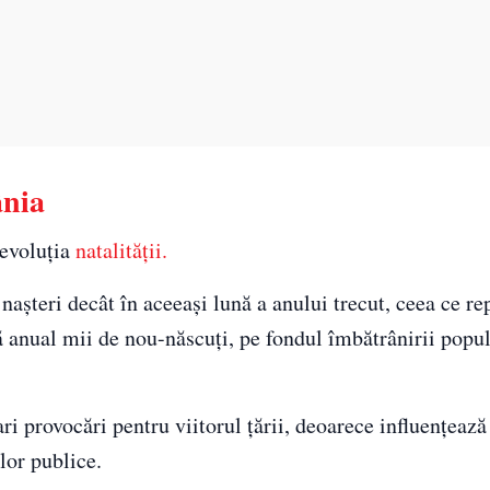
ânia
 evoluția
natalității.
nașteri decât în aceeași lună a anului trecut, ceea ce re
anual mii de nou-născuți, pe fondul îmbătrânirii popula
ri provocări pentru viitorul țării, deoarece influențează 
lor publice.