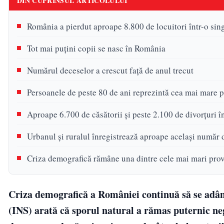
DIN CUPRINSUL ARTICOLULUI
România a pierdut aproape 8.800 de locuitori într-o sin
Tot mai puțini copii se nasc în România
Numărul deceselor a crescut față de anul trecut
Persoanele de peste 80 de ani reprezintă cea mai mare p
Aproape 6.700 de căsătorii și peste 2.100 de divorțuri î
Urbanul și ruralul înregistrează aproape același număr 
Criza demografică rămâne una dintre cele mai mari pro
Criza demografică a României continuă să se adânc
(INS) arată că sporul natural a rămas puternic neg