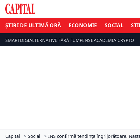
ȘTIRI DE ULTIMĂ ORĂ
ECONOMIE
SOCIAL
STI
SMARTDIGI
ALTERNATIVE FĂRĂ FUM
PENSII
ACADEMIA CRYPTO
Capital
>
Social
>
INS confirmă tendința îngrijorătoare. Naște