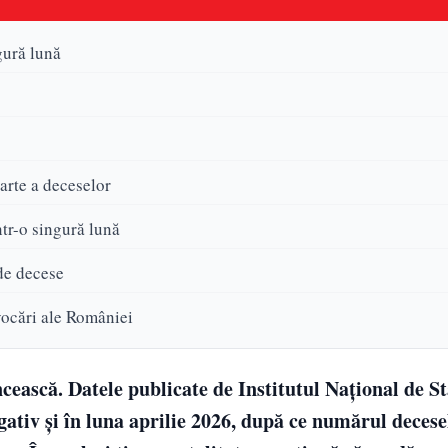
gură lună
arte a deceselor
ntr-o singură lună
de decese
vocări ale României
ească. Datele publicate de Institutul Național de St
ativ și în luna aprilie 2026, după ce numărul decesel