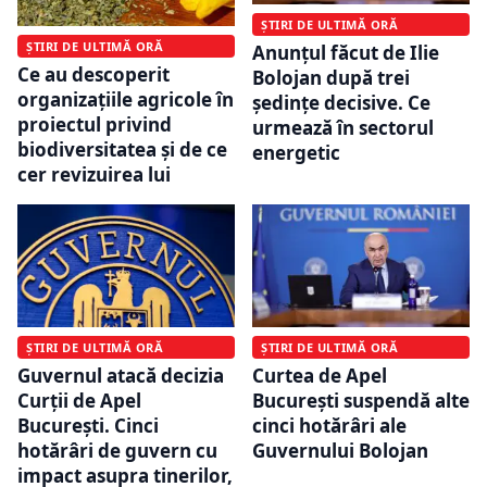
ȘTIRI DE ULTIMĂ ORĂ
ȘTIRI DE ULTIMĂ ORĂ
Anunțul făcut de Ilie
Ce au descoperit
Bolojan după trei
organizațiile agricole în
ședințe decisive. Ce
proiectul privind
urmează în sectorul
biodiversitatea și de ce
energetic
cer revizuirea lui
ȘTIRI DE ULTIMĂ ORĂ
ȘTIRI DE ULTIMĂ ORĂ
Guvernul atacă decizia
Curtea de Apel
Curții de Apel
București suspendă alte
București. Cinci
cinci hotărâri ale
hotărâri de guvern cu
Guvernului Bolojan
impact asupra tinerilor,