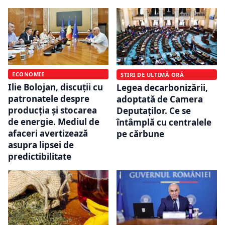
ECONOMIE
ȘTIRI DE ULTIMĂ ORĂ
Ilie Bolojan, discuții cu
Legea decarbonizării,
patronatele despre
adoptată de Camera
producția și stocarea
Deputaților. Ce se
de energie. Mediul de
întâmplă cu centralele
afaceri avertizează
pe cărbune
asupra lipsei de
predictibilitate