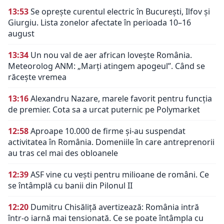
13:53
Se oprește curentul electric în București, Ilfov și
Giurgiu. Lista zonelor afectate în perioada 10–16
august
13:34
Un nou val de aer african lovește România.
Meteorolog ANM: „Marți atingem apogeul”. Când se
răcește vremea
13:16
Alexandru Nazare, marele favorit pentru funcția
de premier. Cota sa a urcat puternic pe Polymarket
12:58
Aproape 10.000 de firme și-au suspendat
activitatea în România. Domeniile în care antreprenorii
au tras cel mai des obloanele
12:39
ASF vine cu vești pentru milioane de români. Ce
se întâmplă cu banii din Pilonul II
12:20
Dumitru Chisăliță avertizează: România intră
într-o iarnă mai tensionată. Ce se poate întâmpla cu