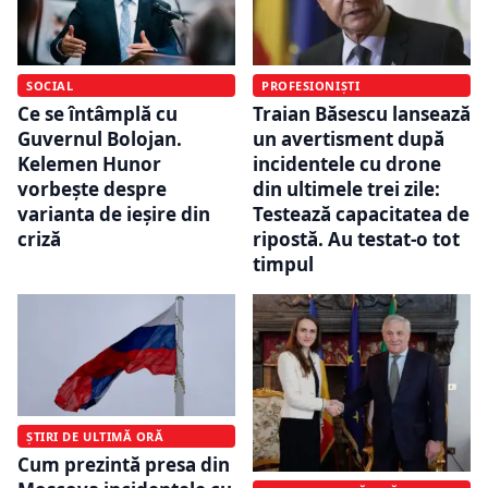
SOCIAL
PROFESIONIȘTI
Ce se întâmplă cu
Traian Băsescu lansează
Guvernul Bolojan.
un avertisment după
Kelemen Hunor
incidentele cu drone
vorbește despre
din ultimele trei zile:
varianta de ieșire din
Testează capacitatea de
criză
ripostă. Au testat-o tot
timpul
ȘTIRI DE ULTIMĂ ORĂ
Cum prezintă presa din