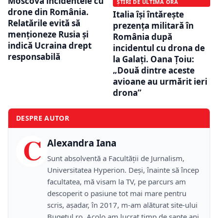
Moscova incidentele cu
ȘTIRI DE ULTIMĂ ORĂ
drone din România.
Italia își întărește
Relatările evită să
prezența militară în
menționeze Rusia și
România după
indică Ucraina drept
incidentul cu drona de
responsabilă
la Galați. Oana Țoiu:
„Două dintre aceste
avioane au urmărit ieri
drona”
DESPRE AUTOR
C
Alexandra Iana
Sunt absolventă a Facultății de Jurnalism,
Universitatea Hyperion. Deși, înainte să încep
facultatea, mă visam la TV, pe parcurs am
descoperit o pasiune tot mai mare pentru
scris, așadar, în 2017, m-am alăturat site-ului
Bugetul.ro. Acolo am lucrat timp de șapte ani,