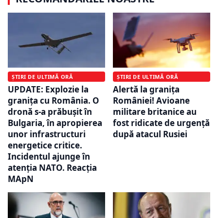
ȘTIRI DE ULTIMĂ ORĂ
ȘTIRI DE ULTIMĂ ORĂ
UPDATE: Explozie la
Alertă la granița
granița cu România. O
României! Avioane
dronă s-a prăbușit în
militare britanice au
Bulgaria, în apropierea
fost ridicate de urgență
unor infrastructuri
după atacul Rusiei
energetice critice.
Incidentul ajunge în
atenția NATO. Reacția
MApN