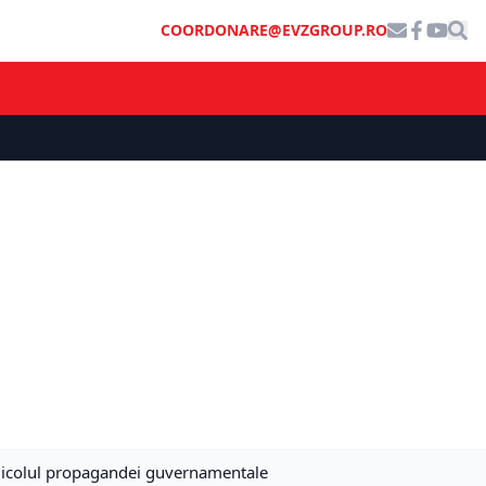
COORDONARE@EVZGROUP.RO
ridicolul propagandei guvernamentale