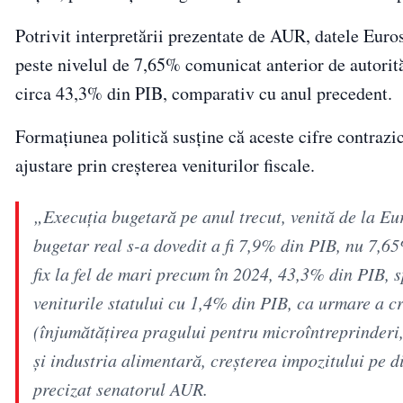
Potrivit interpretării prezentate de AUR, datele Euro
peste nivelul de 7,65% comunicat anterior de autorităț
circa 43,3% din PIB, comparativ cu anul precedent.
Formațiunea politică susține că aceste cifre contrazi
ajustare prin creșterea veniturilor fiscale.
„Execuţia bugetară pe anul trecut, venită de la Eu
bugetar real s-a dovedit a fi 7,9% din PIB, nu 7,65
fix la fel de mari precum în 2024, 43,3% din PIB, 
veniturile statului cu 1,4% din PIB, ca urmare a c
(înjumătăţirea pragului pentru microîntreprinderi, 
şi industria alimentară, creşterea impozitului pe d
precizat senatorul AUR.