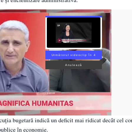
Următorul videoclip în 3
Anulează
ecuția bugetară indică un deficit mai ridicat decât cel c
 publice în economie.