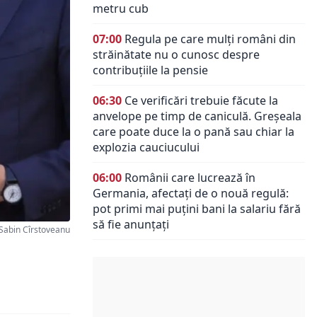
metru cub
07:00
Regula pe care mulți români din
străinătate nu o cunosc despre
contribuțiile la pensie
06:30
Ce verificări trebuie făcute la
anvelope pe timp de caniculă. Greșeala
care poate duce la o pană sau chiar la
explozia cauciucului
06:00
Românii care lucrează în
Germania, afectați de o nouă regulă:
pot primi mai puțini bani la salariu fără
să fie anunțați
Sabin Cîrstoveanu