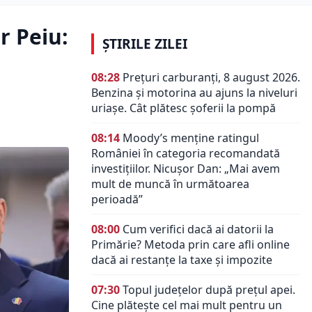
r Peiu:
ȘTIRILE ZILEI
08:28
Prețuri carburanți, 8 august 2026.
Benzina și motorina au ajuns la niveluri
uriașe. Cât plătesc șoferii la pompă
08:14
Moody’s menține ratingul
României în categoria recomandată
investițiilor. Nicușor Dan: „Mai avem
mult de muncă în următoarea
perioadă”
08:00
Cum verifici dacă ai datorii la
Primărie? Metoda prin care afli online
dacă ai restanțe la taxe și impozite
07:30
Topul județelor după prețul apei.
Cine plătește cel mai mult pentru un