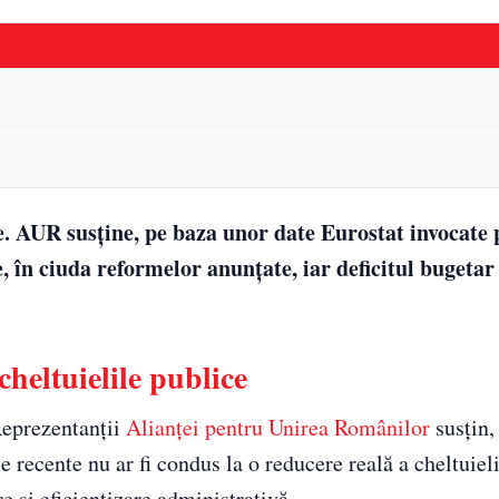
e. AUR susține, pe baza unor date Eurostat invocate 
, în ciuda reformelor anunțate, iar deficitul bugetar 
heltuielile publice
Reprezentanții
Alianței pentru Unirea Românilor
susțin,
e recente nu ar fi condus la o reducere reală a cheltuieli
e și eficientizare administrativă.