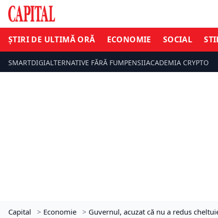
ȘTIRI DE ULTIMĂ ORĂ
ECONOMIE
SOCIAL
STI
SMARTDIGI
ALTERNATIVE FĂRĂ FUM
PENSII
ACADEMIA CRYPTO
Capital
>
Economie
>
Guvernul, acuzat că nu a redus cheltui