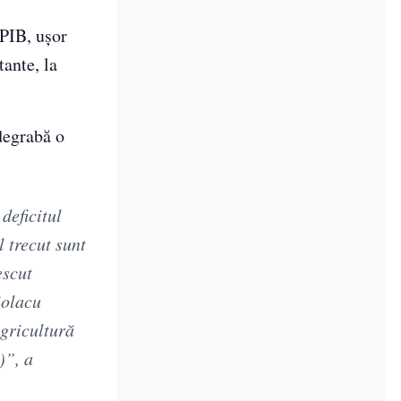
 PIB, ușor
tante, la
degrabă o
deficitul
 trecut sunt
escut
iolacu
agricultură
)”, a