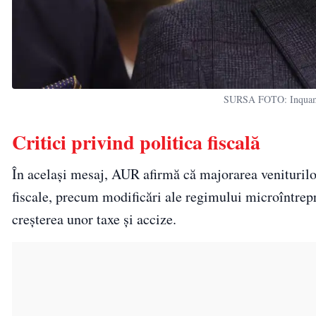
SURSA FOTO: Inquam P
Critici privind politica fiscală
În același mesaj, AUR afirmă că majorarea veniturilor 
fiscale, precum modificări ale regimului microîntrepri
creșterea unor taxe și accize.