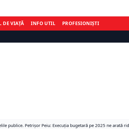
L DE VIAȚĂ
INFO UTIL
PROFESIONIȘTI
elile publice. Petrișor Peiu: Execuția bugetară pe 2025 ne arată 