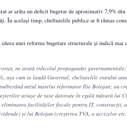
stat ar arăta un deficit bugetar de aproximativ 7,9% din
i. În același timp, cheltuielile publice ar fi rămas cons
c ideea unei reforme bugetare structurale și indică mai 
rostat, ne arată ridicolul propagandei guvernamentale: 
%, aşa cum se laudă Guvernul; cheltuielile statului anul
spulberând mitul marelui reformator Ilie Bolojan; au cr
reşterilor uriaşe de taxe datorate în egală măsură lui C
eliminarea facilităţilor fiscale pentru IT, construcţii, 
ividende) şi lui Bolojan (creşterea TVA, a accizelor etc.