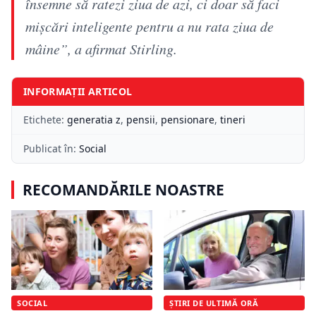
însemne să ratezi ziua de azi, ci doar să faci
mișcări inteligente pentru a nu rata ziua de
mâine”, a afirmat Stirling.
INFORMAȚII ARTICOL
Etichete:
generatia z
,
pensii
,
pensionare
,
tineri
Publicat în:
Social
RECOMANDĂRILE NOASTRE
SOCIAL
ȘTIRI DE ULTIMĂ ORĂ