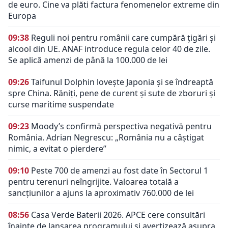
de euro. Cine va plăti factura fenomenelor extreme din
Europa
09:38
Reguli noi pentru românii care cumpără țigări și
alcool din UE. ANAF introduce regula celor 40 de zile.
Se aplică amenzi de până la 100.000 de lei
09:26
Taifunul Dolphin lovește Japonia și se îndreaptă
spre China. Răniți, pene de curent și sute de zboruri și
curse maritime suspendate
09:23
Moody’s confirmă perspectiva negativă pentru
România. Adrian Negrescu: „România nu a câștigat
nimic, a evitat o pierdere”
09:10
Peste 700 de amenzi au fost date în Sectorul 1
pentru terenuri neîngrijite. Valoarea totală a
sancțiunilor a ajuns la aproximativ 760.000 de lei
08:56
Casa Verde Baterii 2026. APCE cere consultări
înainte de lansarea programului și avertizează asupra