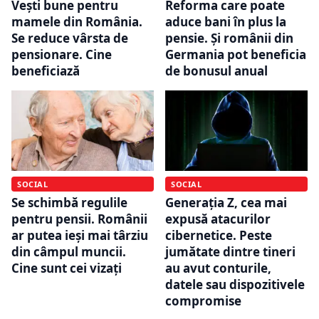
Vești bune pentru
Reforma care poate
mamele din România.
aduce bani în plus la
Se reduce vârsta de
pensie. Și românii din
pensionare. Cine
Germania pot beneficia
beneficiază
de bonusul anual
SOCIAL
SOCIAL
Se schimbă regulile
Generația Z, cea mai
pentru pensii. Românii
expusă atacurilor
ar putea ieși mai târziu
cibernetice. Peste
din câmpul muncii.
jumătate dintre tineri
Cine sunt cei vizați
au avut conturile,
datele sau dispozitivele
compromise