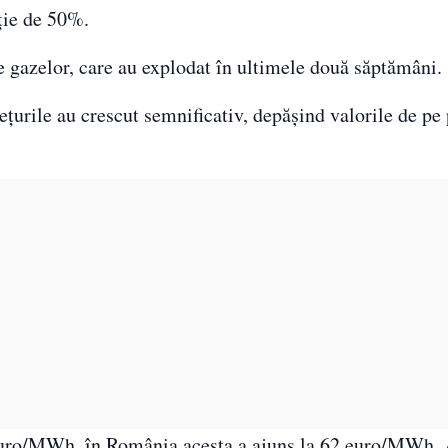
rție de 50%.
e gazelor, care au explodat în ultimele două săptămâni.
urile au crescut semnificativ, depășind valorile de pe 
 euro/MWh, în România acesta a ajuns la 62 euro/MWh. 