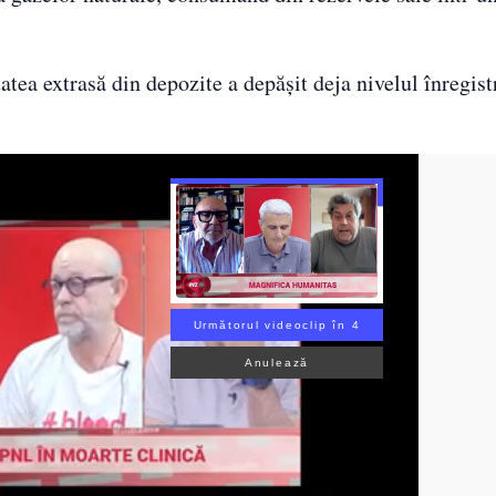
tea extrasă din depozite a depășit deja nivelul înregist
Următorul videoclip în 3
Anulează