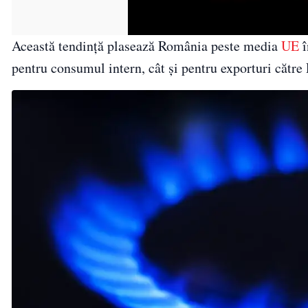
Această tendință plasează România peste media
UE
î
pentru consumul intern, cât și pentru exporturi cătr