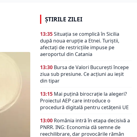
ȘTIRILE ZILEI
13:35
Situația se complică în Sicilia
după noua erupție a Etnei. Turiștii,
afectați de restricțiile impuse pe
aeroportul din Catania
13:30
Bursa de Valori București începe
ziua sub presiune. Ce acțiuni au ieșit
din tipar
13:15
Mai puțină birocrație la alegeri?
Proiectul AEP care introduce o
procedură digitală pentru cetățenii UE
13:00
România intră în etapa decisivă a
PNRR. ING: Economia dă semne de
reechilibrare, dar provocările rămân