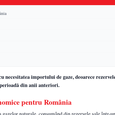
ânia
cu necesitatea importului de gaze, deoarece rezerve
erioadă din anii anteriori.
conomice pentru România
a gazelor naturale, consumând din rezervele sale într-u