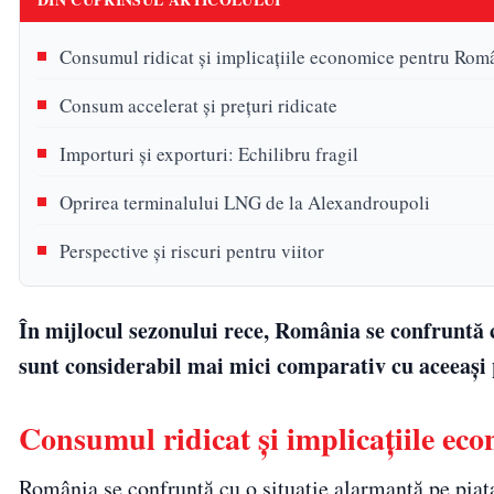
Consumul ridicat și implicațiile economice pentru Rom
Consum accelerat și prețuri ridicate
Importuri și exporturi: Echilibru fragil
Oprirea terminalului LNG de la Alexandroupoli
Perspective și riscuri pentru viitor
În mijlocul sezonului rece, România se confruntă 
sunt considerabil mai mici comparativ cu aceeași p
Consumul ridicat și implicațiile e
România se confruntă cu o situație alarmantă pe piaț