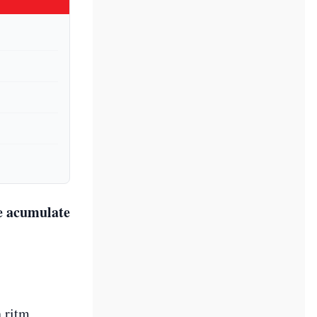
le acumulate
n ritm