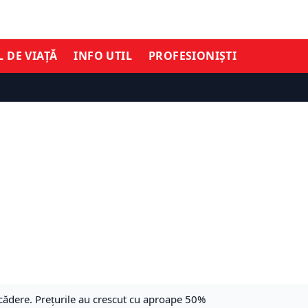
L DE VIAȚĂ
INFO UTIL
PROFESIONIȘTI
cădere. Prețurile au crescut cu aproape 50%