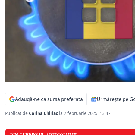
Adaugă-ne ca sursă preferată
Urmărește pe G
Publicat de
Corina Chiriac
la 7 februarie 2025, 13:47
DIN CUPRINSUL ARTICOLULUI