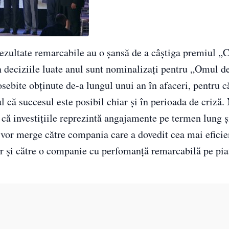
 rezultate remarcabile au o şansă de a câştiga premiul 
în deciziile luate anul sunt nominalizaţi pentru „Omul de
osebite obţinute de-a lungul unui an în afaceri, pentru
l că succesul este posibil chiar şi în perioada de criză.
 că investiţiile reprezintă angajamente pe termen lung ş
vor merge către compania care a dovedit cea mai eficie
ar și către o companie cu perfomanță remarcabilă pe pia