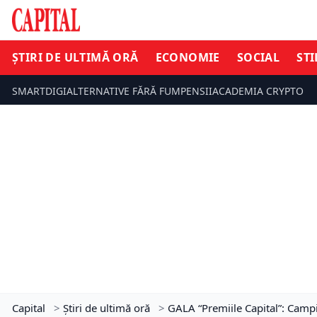
ȘTIRI DE ULTIMĂ ORĂ
ECONOMIE
SOCIAL
STI
SMARTDIGI
ALTERNATIVE FĂRĂ FUM
PENSII
ACADEMIA CRYPTO
Capital
>
Știri de ultimă oră
>
GALA “Premiile Capital”: Camp