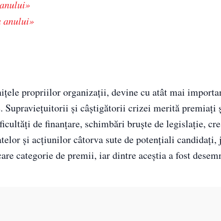
 anului»
a anului»
niţele propriilor organizaţii, devine cu atât mai importa
 Supravieţuitorii şi câştigătorii crizei merită premiaţi 
ficultăţi de finanţare, schimbări bruşte de legislaţie, cr
telor şi acţiunilor câtorva sute de potenţiali candidaţi, j
are categorie de premii, iar dintre aceştia a fost desem