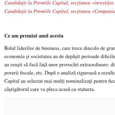
Candidaţii la Premiile Capital, secţiunea «investiția
Candidaţii la Premiile Capital, secţiunea «Compani
Ce am premiat anul acesta
Rolul liderilor de business, care trece dincolo de gra
economia şi societatea au de depăşit perioade dificile.
au reuşit să facă faţă unor provocări extraordinare: di
poverii fiscale, etc. După o analiză riguroasă a rezulta
Capital au selectat mai mulți nominalizaţi pentru fiec
câştigătorul care va pleca acasă cu statueta.