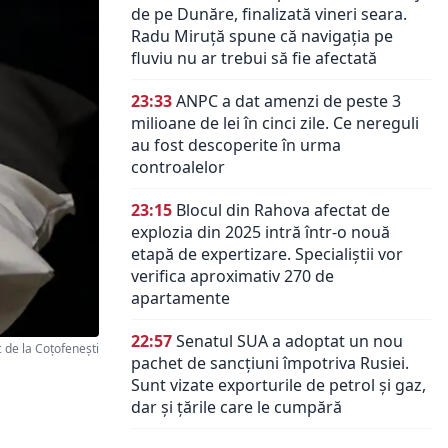
de pe Dunăre, finalizată vineri seara.
Radu Miruță spune că navigația pe
fluviu nu ar trebui să fie afectată
23:33
ANPC a dat amenzi de peste 3
milioane de lei în cinci zile. Ce nereguli
au fost descoperite în urma
controalelor
23:15
Blocul din Rahova afectat de
explozia din 2025 intră într-o nouă
etapă de expertizare. Specialiștii vor
verifica aproximativ 270 de
apartamente
22:57
Senatul SUA a adoptat un nou
 de la Coțofenești
pachet de sancțiuni împotriva Rusiei.
Sunt vizate exporturile de petrol și gaz,
dar și țările care le cumpără