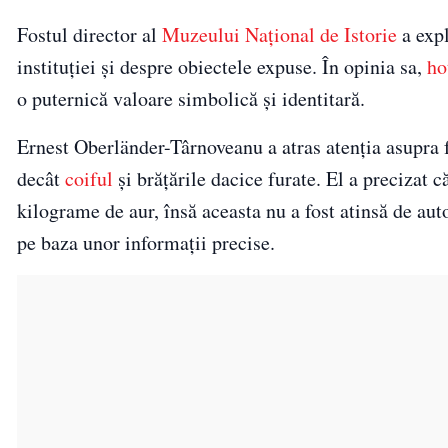
Fostul director al
Muzeului Național de Istorie
a expl
instituției și despre obiectele expuse. În opinia sa,
ho
o puternică valoare simbolică și identitară.
Ernest Oberländer-Târnoveanu a atras atenția asupra f
decât
coiful
și brățările dacice furate. El a precizat 
kilograme de aur, însă aceasta nu a fost atinsă de auto
pe baza unor informații precise.