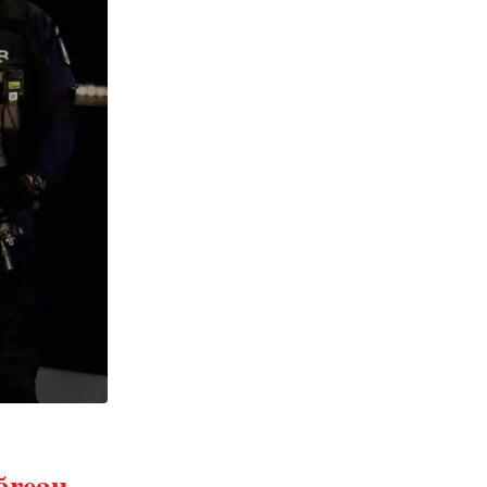
păreau