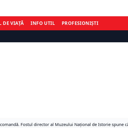
L DE VIAȚĂ
INFO UTIL
PROFESIONIȘTI
la comandă. Fostul director al Muzeului Național de Istorie spune c