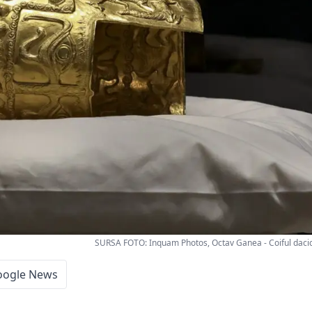
SURSA FOTO: Inquam Photos, Octav Ganea - Coiful dacic
oogle News