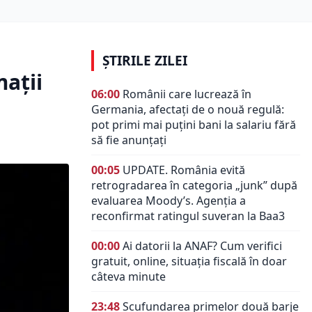
ȘTIRILE ZILEI
mații
06:00
Românii care lucrează în
Germania, afectați de o nouă regulă:
pot primi mai puțini bani la salariu fără
să fie anunțați
00:05
UPDATE. România evită
retrogradarea în categoria „junk” după
evaluarea Moody’s. Agenția a
reconfirmat ratingul suveran la Baa3
00:00
Ai datorii la ANAF? Cum verifici
gratuit, online, situația fiscală în doar
câteva minute
23:48
Scufundarea primelor două barje