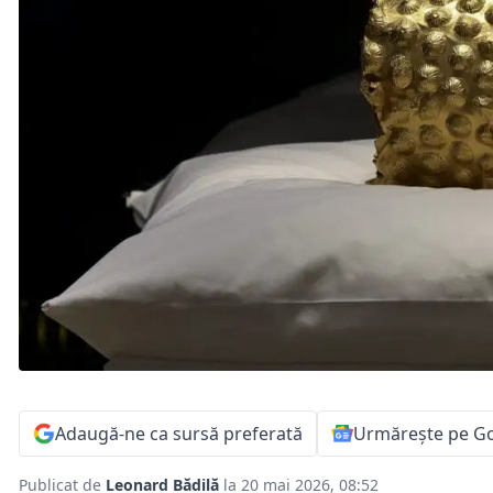
Adaugă-ne ca sursă preferată
Urmărește pe G
Publicat de
Leonard Bădilă
la 20 mai 2026, 08:52