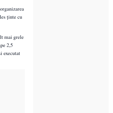
 organizarea
les ținte cu
lt mai grele
ape 2,5
și executat