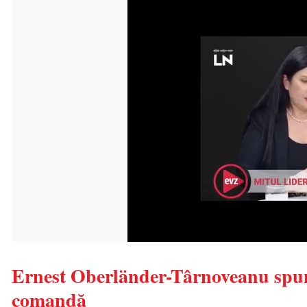
Ernest Oberländer-Târnoveanu spune 
comandă