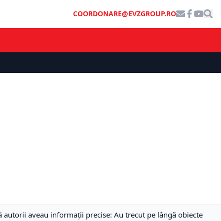
COORDONARE@EVZGROUP.RO
ă autorii aveau informații precise: Au trecut pe lângă obiecte