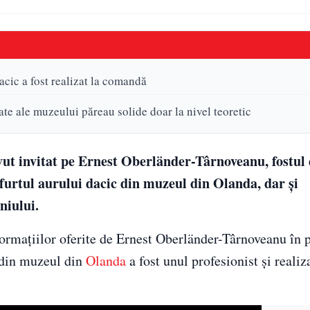
cic a fost realizat la comandă
ate ale muzeului păreau solide doar la nivel teoretic
vut invitat pe Ernest Oberländer-Târnoveanu, fostul 
furtul aurului dacic din muzeul din Olanda, dar și
niului.
nformațiilor oferite de Ernest Oberländer-Târnoveanu în 
r din muzeul din
Olanda
a fost unul profesionist și realiza