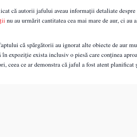
icat că autorii jafului aveau informații detaliate despre
ții
nu au urmărit cantitatea cea mai mare de aur, ci au a
aptului că spărgătorii au ignorat alte obiecte de aur mu
că în expoziție exista inclusiv o piesă care conținea apro
ri, ceea ce ar demonstra că jaful a fost atent planificat 