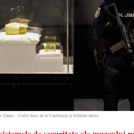
nea – Coiful dacic de la Coțofenești și brățările dacice
 sistemele de securitate ale muzeului 