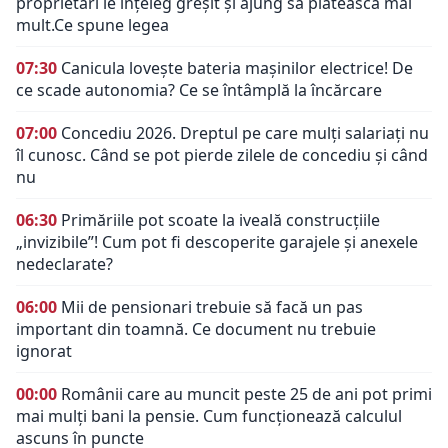
proprietari le înțeleg greșit și ajung să plătească mai
mult.Ce spune legea
07:30
Canicula lovește bateria mașinilor electrice! De
ce scade autonomia? Ce se întâmplă la încărcare
07:00
Concediu 2026. Dreptul pe care mulți salariați nu
îl cunosc. Când se pot pierde zilele de concediu și când
nu
06:30
Primăriile pot scoate la iveală construcțiile
„invizibile”! Cum pot fi descoperite garajele și anexele
nedeclarate?
06:00
Mii de pensionari trebuie să facă un pas
important din toamnă. Ce document nu trebuie
ignorat
00:00
Românii care au muncit peste 25 de ani pot primi
mai mulți bani la pensie. Cum funcționează calculul
ascuns în puncte