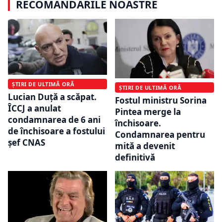
RECOMANDĂRILE NOASTRE
ȘTIRI DE ULTIMĂ ORĂ
ȘTIRI DE ULTIMĂ ORĂ
Lucian Duță a scăpat.
Fostul ministru Sorina
ÎCCJ a anulat
Pintea merge la
condamnarea de 6 ani
închisoare.
de închisoare a fostului
Condamnarea pentru
șef CNAS
mită a devenit
definitivă