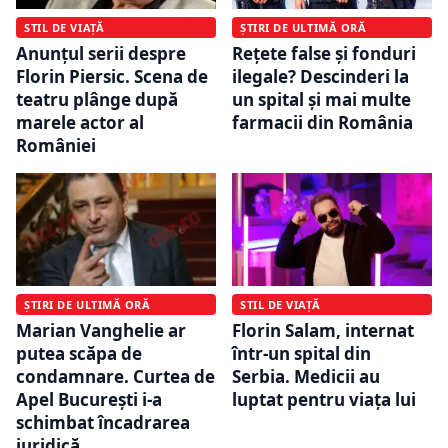
ȘTIRI DE ULTIMĂ ORĂ
STIL DE VIAȚĂ
Rețete false și fonduri
Anunțul serii despre
ilegale? Descinderi la
Florin Piersic. Scena de
un spital și mai multe
teatru plânge după
farmacii din România
marele actor al
României
ȘTIRI DE ULTIMĂ ORĂ
STIL DE VIAȚĂ
Marian Vanghelie ar
Florin Salam, internat
putea scăpa de
într-un spital din
condamnare. Curtea de
Serbia. Medicii au
Apel București i-a
luptat pentru viața lui
schimbat încadrarea
juridică