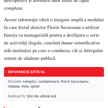
descoperirii și dovedirii unor astfel de fapte
complexe.
Aceste informații oferă o imagine amplă a modului
în care fostul director Florin Secureanu a utilizat
funcția sa managerială pentru a desfășura o serie
de activități ilegale, cauzând daune semnificative
atât instituției pe care o conducea, cât și întregului
sistem de sănătate publică.
INFORMAȚII ARTICOL
Etichete:
complici
,
condamnare
,
Florin Secureanu
,
malaxa
,
mita
,
spital
Publicat în:
Știri de ultimă oră