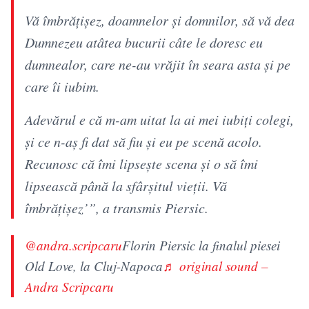
Vă îmbrățișez, doamnelor și domnilor, să vă dea
Dumnezeu atâtea bucurii câte le doresc eu
dumnealor, care ne-au vrăjit în seara asta și pe
care îi iubim.
Adevărul e că m-am uitat la ai mei iubiți colegi,
și ce n-aș fi dat să fiu și eu pe scenă acolo.
Recunosc că îmi lipsește scena și o să îmi
lipsească până la sfârșitul vieții. Vă
îmbrățișez’”, a transmis Piersic.
@andra.scripcaru
Florin Piersic la finalul piesei
Old Love, la Cluj-Napoca
♬ original sound –
Andra Scripcaru