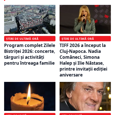
ȘTIRI DE ULTIMĂ ORĂ
ȘTIRI DE ULTIMĂ ORĂ
Program complet Zilele
TIFF 2026 a început la
Bistriței 2026: concerte,
Cluj-Napoca. Nadia
târguri și activități
Comăneci, Simona
pentru întreaga familie
Halep și Ilie Năstase,
printre invitații ediției
aniversare