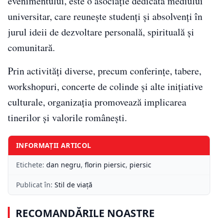
evenimentului, este o asociație dedicată mediului
universitar, care reunește studenți și absolvenți în
jurul ideii de dezvoltare personală, spirituală și
comunitară.
Prin activități diverse, precum conferințe, tabere,
workshopuri, concerte de colinde și alte inițiative
culturale, organizația promovează implicarea
tinerilor și valorile românești.
INFORMAȚII ARTICOL
Etichete:
dan negru
,
florin piersic
,
piersic
Publicat în:
Stil de viață
RECOMANDĂRILE NOASTRE