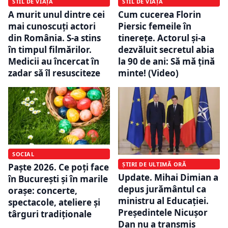
STIL DE VIAȚĂ
STIL DE VIAȚĂ
A murit unul dintre cei
Cum cucerea Florin
mai cunoscuți actori
Piersic femeile în
din România. S-a stins
tinerețe. Actorul și-a
în timpul filmărilor.
dezvăluit secretul abia
Medicii au încercat în
la 90 de ani: Să mă țină
zadar să îl resusciteze
minte! (Video)
SOCIAL
ȘTIRI DE ULTIMĂ ORĂ
Paște 2026. Ce poți face
Update. Mihai Dimian a
în București și în marile
depus jurământul ca
orașe: concerte,
ministru al Educației.
spectacole, ateliere și
Președintele Nicușor
târguri tradiționale
Dan nu a transmis