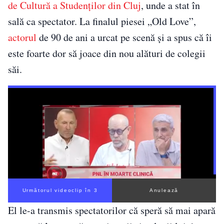
de Cultură a Studenților din Cluj
, unde a stat în
sală ca spectator. La finalul piesei „Old Love”,
actorul
de 90 de ani a urcat pe scenă și a spus că îi
este foarte dor să joace din nou alături de colegii
săi.
Următorul videoclip în 2
Anulează
El le-a transmis spectatorilor că speră să mai apară