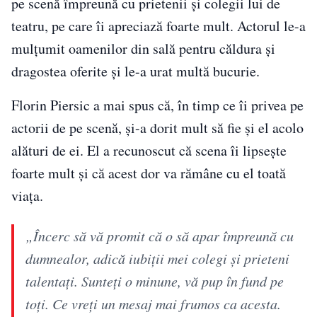
pe scenă împreună cu prietenii și colegii lui de
teatru, pe care îi apreciază foarte mult. Actorul le-a
mulțumit oamenilor din sală pentru căldura și
dragostea oferite și le-a urat multă bucurie.
Florin Piersic a mai spus că, în timp ce îi privea pe
actorii de pe scenă, și-a dorit mult să fie și el acolo
alături de ei. El a recunoscut că scena îi lipsește
foarte mult și că acest dor va rămâne cu el toată
viața.
„Încerc să vă promit că o să apar împreună cu
dumnealor, adică iubiții mei colegi și prieteni
talentați. Sunteți o minune, vă pup în fund pe
toți. Ce vreți un mesaj mai frumos ca acesta.