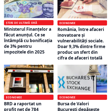
ȘTIRI DE ULTIMĂ ORĂ
ECONOMIE
Ministerul Finanțelor a
România, între afaceri
făcut anunțul. Ce se
inovatoare și
întâmplă cu bonificația
vulnerabilități sociale.
de 3% pentru
Doar 9,3% dintre firme
impozitele din 2025
produc un sfert din
cifra de afaceri totală
ECONOMIE
ECONOMIE
BRD a raportat un
Bursa de Valori
profit net de 784
București depășește