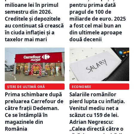
milioane lei în primul
pentru prima dată
semestru din 2026.
pragul de 100 de
Creditele și depozitele
miliarde de euro. 2025
au continuat să crească
a fost cel mai bun an
în ciuda inflației și a
din ultimele aproape
taxelor mai mari
două decenii
ȘTIRI DE ULTIMĂ ORĂ
ECONOMIE
Prima schimbare după
Salariile românilor
preluarea Carrefour de
pierd lupta cu inflația.
către frații Dedeman.
Venitul mediu net a
Ce se întâmplă în
scăzut cu 159 de lei.
magazinele din
Adrian Negrescu:
România
„Calea directă către o