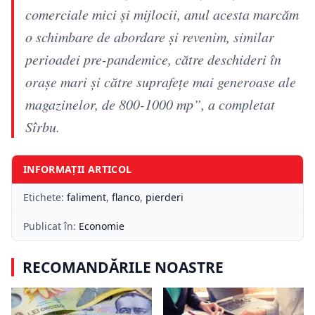
comerciale mici şi mijlocii, anul acesta marcăm
o schimbare de abordare şi revenim, similar
perioadei pre-pandemice, către deschideri în
oraşe mari şi către suprafeţe mai generoase ale
magazinelor, de 800-1000 mp”, a completat
Sîrbu.
INFORMAȚII ARTICOL
Etichete:
faliment
,
flanco
,
pierderi
Publicat în:
Economie
RECOMANDĂRILE NOASTRE