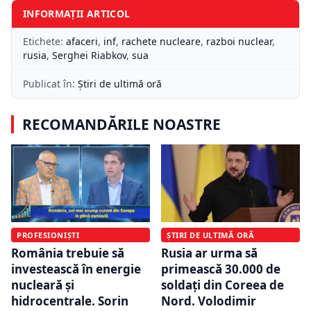
INFORMAȚII ARTICOL
Etichete:
afaceri
,
inf
,
rachete nucleare
,
razboi nuclear
,
rusia
,
Serghei Riabkov
,
sua
Publicat în:
Știri de ultimă oră
RECOMANDĂRILE NOASTRE
PROFESIONIȘTI
ȘTIRI DE ULTIMĂ ORĂ
România trebuie să
Rusia ar urma să
investească în energie
primească 30.000 de
nucleară și
soldați din Coreea de
hidrocentrale. Sorin
Nord. Volodimir