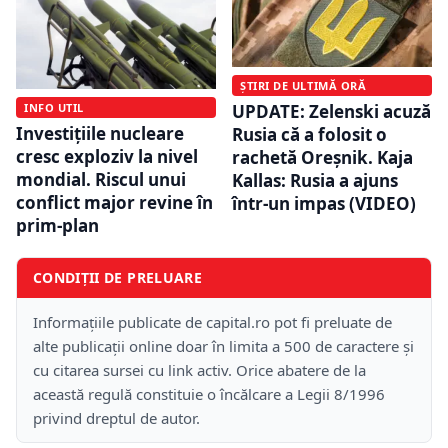
ȘTIRI DE ULTIMĂ ORĂ
INFO UTIL
UPDATE: Zelenski acuză
Investițiile nucleare
Rusia că a folosit o
cresc exploziv la nivel
rachetă Oreşnik. Kaja
mondial. Riscul unui
Kallas: Rusia a ajuns
conflict major revine în
într-un impas (VIDEO)
prim-plan
CONDIȚII DE PRELUARE
Informațiile publicate de capital.ro pot fi preluate de
alte publicații online doar în limita a 500 de caractere și
cu citarea sursei cu link activ. Orice abatere de la
această regulă constituie o încălcare a Legii 8/1996
privind dreptul de autor.