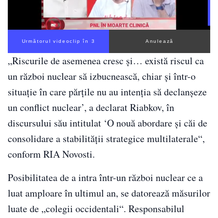
Următorul videoclip în 3
Anulează
„Riscurile de asemenea cresc şi… există riscul ca
un război nuclear să izbucnească, chiar şi într-o
situaţie în care părţile nu au intenţia să declanşeze
un conflict nuclear’, a declarat Riabkov, în
discursului său intitulat ‘O nouă abordare şi căi de
consolidare a stabilităţii strategice multilaterale“,
conform RIA Novosti.
Posibilitatea de a intra într-un război nuclear ce a
luat amploare în ultimul an, se datorează măsurilor
luate de „colegii occidentali“. Responsabilul