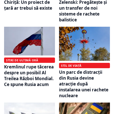
Chiriță: Un proiect de
Zelenski: Pregăteşte și
țară ar trebui să existe
un transfer de noi
sisteme de rachete
balistice
ȘTIRI DE ULTIMĂ ORĂ
STIL DE VIAȚĂ
Kremlinul rupe tăcerea
Un parc de distracții
despre un posibil Al
din Rusia devine
Treilea Război Mondial.
atracție după
Ce spune Rusia acum
instalarea unei rachete
nucleare