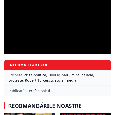
INFORMAȚII ARTICOL
Etichete:
criza politica
,
Liviu Mihaiu
,
mirel palada
,
proteste
,
Robert Turcescu
,
social media
Publicat în:
Profesioniști
RECOMANDĂRILE NOASTRE