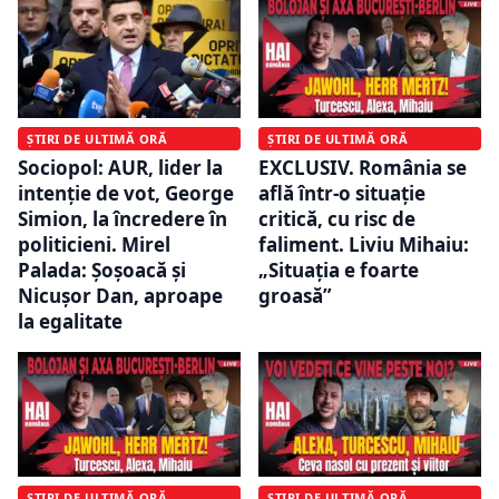
ȘTIRI DE ULTIMĂ ORĂ
ȘTIRI DE ULTIMĂ ORĂ
Sociopol: AUR, lider la
EXCLUSIV. România se
intenție de vot, George
află într-o situație
Simion, la încredere în
critică, cu risc de
politicieni. Mirel
faliment. Liviu Mihaiu:
Palada: Șoșoacă și
„Situația e foarte
Nicușor Dan, aproape
groasă”
la egalitate
ȘTIRI DE ULTIMĂ ORĂ
ȘTIRI DE ULTIMĂ ORĂ