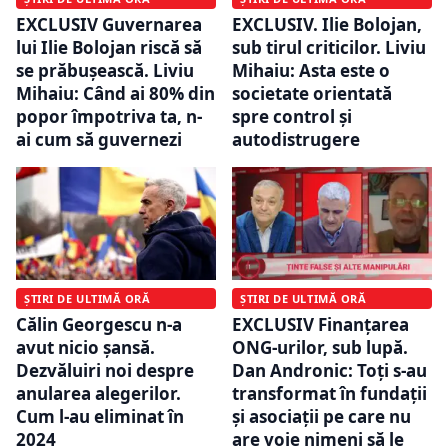
EXCLUSIV Guvernarea
EXCLUSIV. Ilie Bolojan,
lui Ilie Bolojan riscă să
sub tirul criticilor. Liviu
se prăbușească. Liviu
Mihaiu: Asta este o
Mihaiu: Când ai 80% din
societate orientată
popor împotriva ta, n-
spre control și
ai cum să guvernezi
autodistrugere
ȘTIRI DE ULTIMĂ ORĂ
ȘTIRI DE ULTIMĂ ORĂ
Călin Georgescu n-a
EXCLUSIV Finanțarea
avut nicio șansă.
ONG-urilor, sub lupă.
Dezvăluiri noi despre
Dan Andronic: Toți s-au
anularea alegerilor.
transformat în fundații
Cum l-au eliminat în
și asociații pe care nu
2024
are voie nimeni să le