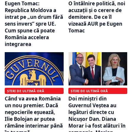
Eugen Tomac:
O întâlnire politică, noi
Republica Moldova a
acuzații și o cerere de
intrat pe „un drum fără
demitere. De ce îl
sens invers” spre UE.
vizează AUR pe Eugen
Cum spune că poate
Tomac
România accelera
integrarea
ȘTIRI DE ULTIMĂ ORĂ
ȘTIRI DE ULTIMĂ ORĂ
Când va avea România
Doi miniștri din
un nou premier. Dacă
Guvernul Veștea au
negocierile eșuează,
legături directe cu
Ilie Bolojan ar putea
Nicușor Dan. Diana
rămâne interimar până
Morar i-a fost alături în