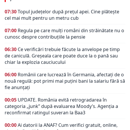
07:30
Topul județelor după prețul apei. Cine plătește
cel mai mult pentru un metru cub
07:00
Regula pe care mulți români din străinătate nu o
cunosc despre contribuțiile la pensie
06:30
Ce verificări trebuie făcute la anvelope pe timp
de caniculă. Greșeala care poate duce la o pană sau
chiar la explozia cauciucului
06:00
Românii care lucrează în Germania, afectați de o
nouă regulă: pot primi mai puțini bani la salariu fără să
fie anunțați
00:05
UPDATE. România evită retrogradarea în
categoria „junk” după evaluarea Moody’s. Agenția a
reconfirmat ratingul suveran la Baa3
00:00
Ai datorii la ANAF? Cum verifici gratuit, online,