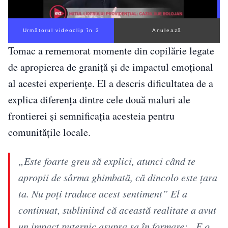
Următorul videoclip în 2
Anulează
Tomac a rememorat momente din copilărie legate
de apropierea de graniță și de impactul emoțional
al acestei experiențe. El a descris dificultatea de a
explica diferența dintre cele două maluri ale
frontierei și semnificația acesteia pentru
comunitățile locale.
„Este foarte greu să explici, atunci când te
apropii de sârma ghimbată, că dincolo este țara
ta. Nu poți traduce acest sentiment” El a
continuat, subliniind că această realitate a avut
un impact puternic asupra sa în formare: „E o