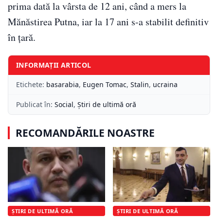
prima dată la vârsta de 12 ani, când a mers la
Mănăstirea Putna, iar la 17 ani s-a stabilit definitiv
în țară.
INFORMAȚII ARTICOL
Etichete:
basarabia
,
Eugen Tomac
,
Stalin
,
ucraina
Publicat în:
Social
,
Știri de ultimă oră
RECOMANDĂRILE NOASTRE
ȘTIRI DE ULTIMĂ ORĂ
ȘTIRI DE ULTIMĂ ORĂ