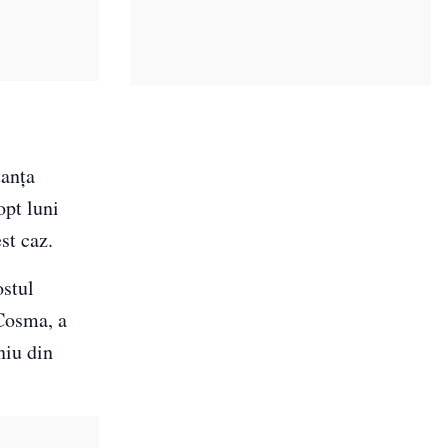
tanţa
opt luni
st caz.
ostul
 Cosma, a
niu din