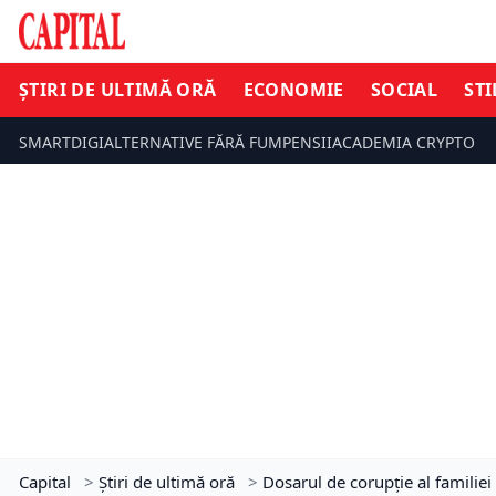
ȘTIRI DE ULTIMĂ ORĂ
ECONOMIE
SOCIAL
STI
SMARTDIGI
ALTERNATIVE FĂRĂ FUM
PENSII
ACADEMIA CRYPTO
Capital
>
Știri de ultimă oră
>
Dosarul de corupţie al familie