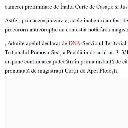
camerei preliminare de Înalta Curte de Casaţie şi Jus
Astfel, prin aceeaşi decizie, acele încheieri au fost d
procurorii anticorupţie au contestat hotărârea magistr
„Admite apelul declarat de
DNA
-Serviciul Teritoria
Tribunalul Prahova-Secţia Penală în dosarul nr. 313/1/
dispune continuarea judecăţii în prima instanţă de că
pronunţată de magistraţii Curţii de Apel Ploieşti.