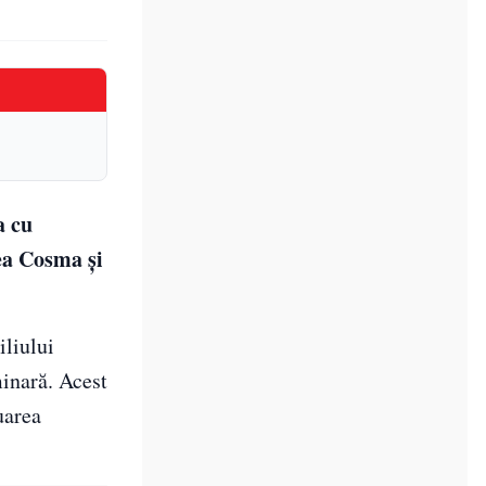
a cu
cea Cosma şi
iliului
minară. Acest
uarea