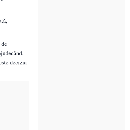
ată,
ă de
rejudecând,
este decizia