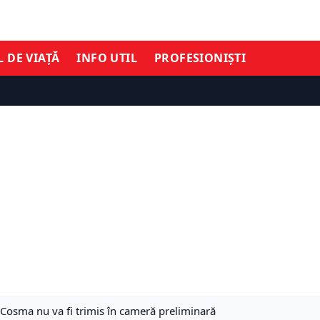
L DE VIAȚĂ
INFO UTIL
PROFESIONIȘTI
i Cosma nu va fi trimis în cameră preliminară