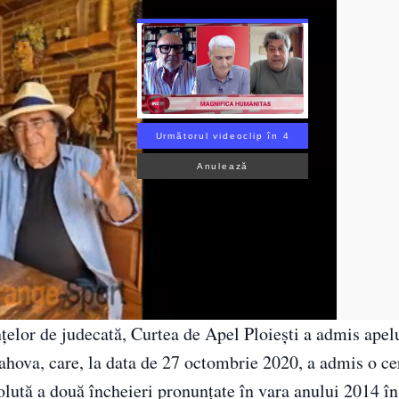
Următorul videoclip în 3
Anulează
nţelor de judecată, Curtea de Apel Ploieşti a admis apel
ahova, care, la data de 27 octombrie 2020, a admis o ce
olută a două încheieri pronunţate în vara anului 2014 î