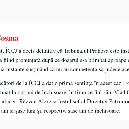
 Cosma
t, ÎCCJ a decis definitiv că Tribunalul Prahova este ins
 fiind pronunţată după ce dosarul s-a plimbat aproape 
uă instanţe susţinând că nu au competenţa să judece ace
cători de la ÎCCJ a dat o primă sentinţă în acest caz. F
at la opt ani de închisoare, în timp ce fiul său, Vlad
afaceri Răzvan Alexe şi fostul şef al Direcţiei Patrimo
i şi şase luni şi, respectiv, şase ani de închisoare.