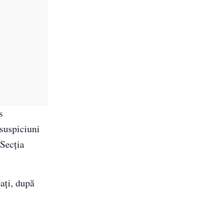
s
 suspiciuni
 Secţia
aţi, după