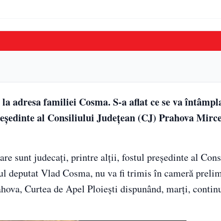
 la adresa familiei Cosma. S-a aflat ce se va întâmpl
preşedinte al Consiliului Judeţean (CJ) Prahova Mir
re sunt judecaţi, printre alţii, fostul preşedinte al Cons
ul deputat Vlad Cosma, nu va fi trimis în cameră preli
rahova, Curtea de Apel Ploieşti dispunând, marţi, contin