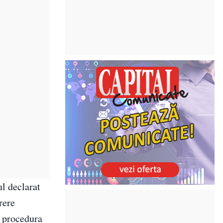
ul declarat
rere
n procedura