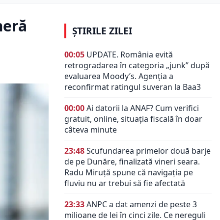
meră
ȘTIRILE ZILEI
00:05
UPDATE. România evită
retrogradarea în categoria „junk” după
evaluarea Moody’s. Agenția a
reconfirmat ratingul suveran la Baa3
00:00
Ai datorii la ANAF? Cum verifici
gratuit, online, situația fiscală în doar
câteva minute
23:48
Scufundarea primelor două barje
de pe Dunăre, finalizată vineri seara.
Radu Miruță spune că navigația pe
fluviu nu ar trebui să fie afectată
23:33
ANPC a dat amenzi de peste 3
milioane de lei în cinci zile. Ce nereguli