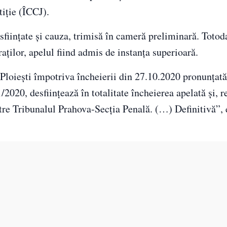
tiţie (ÎCCJ).
esfiinţate şi cauza, trimisă în cameră preliminară. Totod
aţilor, apelul fiind admis de instanţa superioară.
l Ploieşti împotriva încheierii din 27.10.2020 pronunţat
2020, desfiinţează în totalitate încheierea apelată şi, 
tre Tribunalul Prahova-Secţia Penală. (…) Definitivă”, 