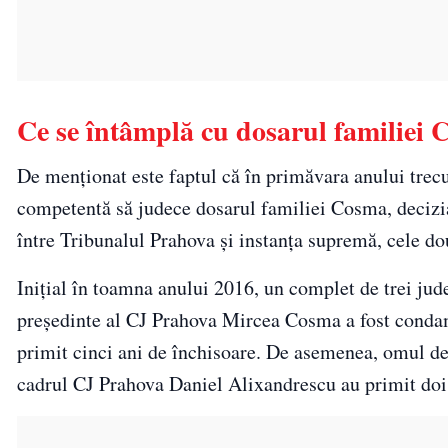
Ce se întâmplă cu dosarul familiei
De menționat este faptul că în primăvara anului trecu
competentă să judece dosarul familiei Cosma, decizia
între Tribunalul Prahova şi instanţa supremă, cele do
Inițial în toamna anului 2016, un complet de trei jude
preşedinte al CJ Prahova Mircea Cosma a fost condamn
primit cinci ani de închisoare. De asemenea, omul de 
cadrul CJ Prahova Daniel Alixandrescu au primit doi an