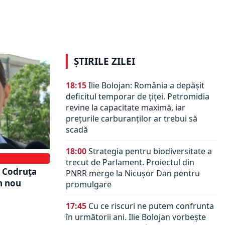
miliei
Ce s-a descoperit în ancheta penală
 cameră
a cazului Vlad Cosma. Noi detalii ies
la iveală
ȘTIRILE ZILEI
18:15
Ilie Bolojan: România a depășit
deficitul temporar de țiței. Petromidia
revine la capacitate maximă, iar
prețurile carburanților ar trebui să
scadă
18:00
Strategia pentru biodiversitate a
trecut de Parlament. Proiectul din
a Codruţa
PNRR merge la Nicușor Dan pentru
n nou
promulgare
17:45
Cu ce riscuri ne putem confrunta
în următorii ani. Ilie Bolojan vorbește