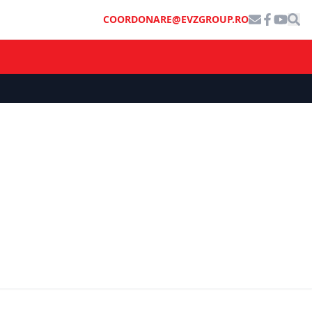
COORDONARE@EVZGROUP.RO
ȘTIRI DE ULTIMĂ ORĂ