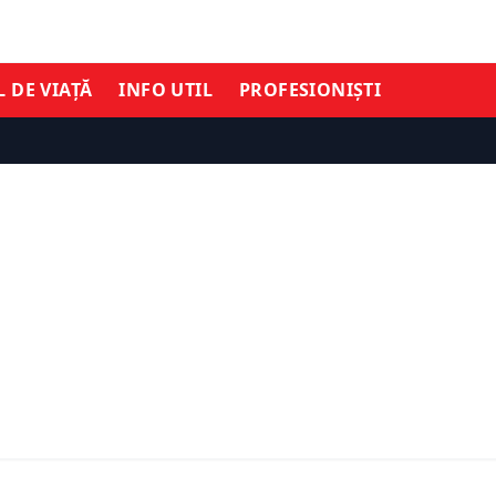
L DE VIAȚĂ
INFO UTIL
PROFESIONIȘTI
TIMĂ ORĂ
ȘTIRI DE ULTIMĂ ORĂ
ații din dosarul fostului