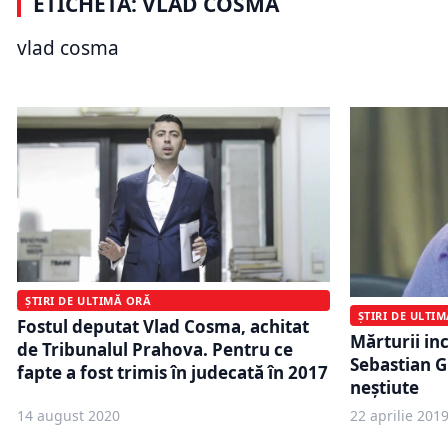
ETICHETĂ: VLAD COSMA
Mircea Cosma şi Vlad Cosma scapă
procuror „
de închisoarea cu executare.
PÎCCJ susț
vlad cosma
Faptele s-au prescris
vinovat
ȘTIRI DE ULTIMĂ ORĂ
ȘTIRI DE ULTI
Fostul deputat Vlad Cosma, achitat
Mărturii inc
de Tribunalul Prahova. Pentru ce
Sebastian Gh
fapte a fost trimis în judecată în 2017
neștiute
14 august 2020
22 aprilie 201