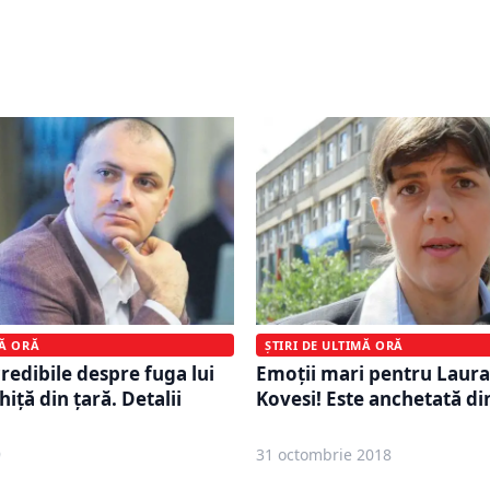
Portocală”. Procurorii
Dosarul de corupţie al fa
in că Mircea Negulescu e
Cosma nu va fi trimis în
preliminară
MĂ ORĂ
ȘTIRI DE ULTIMĂ ORĂ
redibile despre fuga lui
Emoţii mari pentru Laur
iță din țară. Detalii
Kovesi! Este anchetată di
9
31 octombrie 2018