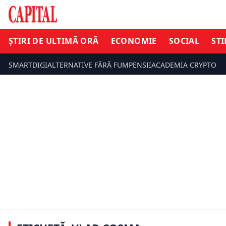
ȘTIRI DE ULTIMĂ ORĂ
ECONOMIE
SOCIAL
STI
SMARTDIGI
ALTERNATIVE FĂRĂ FUM
PENSII
ACADEMIA CRYPTO
ȘTIRI DE UL
ȘTIRI DE ULTIMĂ ORĂ
Noi inform