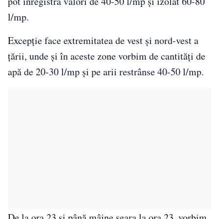
pot înregistra valori de 40-50 l/mp și izolat 60-80
l/mp.
Excepţie face extremitatea de vest și nord-vest a
țării, unde și în aceste zone vorbim de cantități de
apă de 20-30 l/mp și pe arii restrânse 40-50 l/mp.
De la ora 23 și până mâine seara la ora 23, vorbim