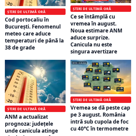
ȘTIRI DE ULTIMĂ ORĂ
ȘTIRI DE ULTIMĂ ORĂ
Ce se întâmplă cu
Cod portocaliu în
vremea în august.
București. Fenomenul
Noua estimare ANM
meteo care aduce
aduce surprize.
temperaturi de până la
Canicula nu este
38 de grade
singura avertizare
ȘTIRI DE ULTIMĂ ORĂ
Vremea se dă peste cap
ȘTIRI DE ULTIMĂ ORĂ
pe 3 august. România
ANM a actualizat
intră sub cupola de foc
prognoza: județele
cu 40°C în termometre
unde canicula atinge