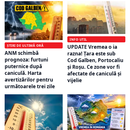
INFO UTIL
ȘTIRI DE ULTIMĂ ORĂ
UPDATE Vremea o ia
ANM schimbă
razna! Țara este sub
prognoza: furtuni
Cod Galben, Portocaliu
puternice după
și Roșu. Ce zone vor fi
caniculă. Harta
afectate de caniculă și
avertizărilor pentru
vijelie
următoarele trei zile