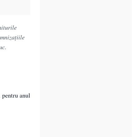
iturile
mnizaţiile
uc.
i pentru anul