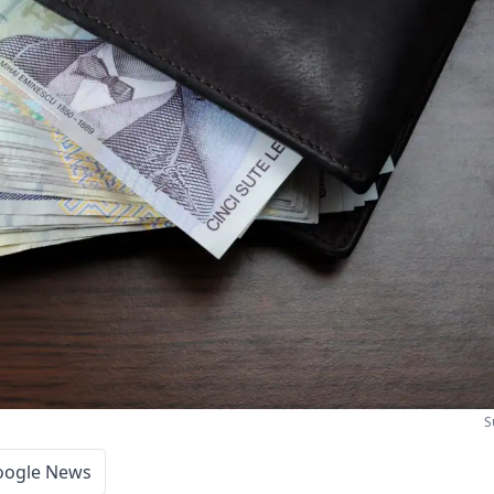
S
oogle News