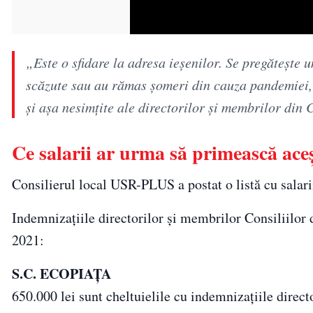
„Este o sfidare la adresa ieşenilor. Se pregăteşte u
scăzute sau au rămas şomeri din cauza pandemiei, 
şi aşa nesimţite ale directorilor şi membrilor din
Ce salarii ar urma să primească ace
Consilierul local USR-PLUS a postat o listă cu salari
Indemnizațiile directorilor și membrilor Consiliilor 
2021:
S.C. ECOPIAȚA
650.000 lei sunt cheltuielile cu indemnizațiile direc