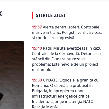
c
ȘTIRILE ZILEI
15:57
Alertă pentru șoferi. Controale
masive în trafic. Polițiștii verifică viteza
și conducerea agresivă
15:40
Radu Miruță avertizează în cazul
Centralei de la Cernavodă. Detonarea
stâncii din Dunăre nu rezolvă
problema: Este nevoie de un proiect
mai amplu
15:30
UPDATE: Explozie la granița cu
România. O dronă s-a prăbușit în
Bulgaria, în apropierea unor
infrastructuri energetice critice.
Incidentul ajunge în atenția NATO.
Reacția MApN