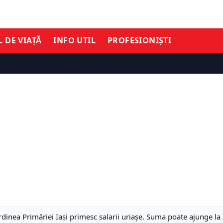
L DE VIAȚĂ
INFO UTIL
PROFESIONIȘTI
ordinea Primăriei Iași primesc salarii uriașe. Suma poate ajunge l