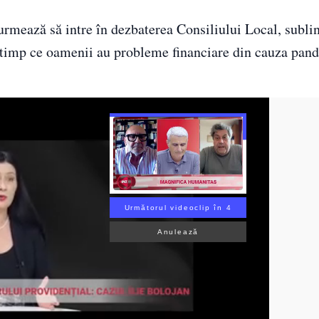
mează să intre în dezbaterea Consiliului Local, sublin
în timp ce oamenii au probleme financiare din cauza pan
Următorul videoclip în 3
Anulează