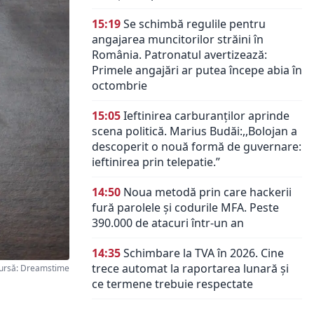
15:19
Se schimbă regulile pentru
angajarea muncitorilor străini în
România. Patronatul avertizează:
Primele angajări ar putea începe abia în
octombrie
15:05
Ieftinirea carburanților aprinde
scena politică. Marius Budăi:,,Bolojan a
descoperit o nouă formă de guvernare:
ieftinirea prin telepatie.”
14:50
Noua metodă prin care hackerii
fură parolele și codurile MFA. Peste
390.000 de atacuri într-un an
14:35
Schimbare la TVA în 2026. Cine
trece automat la raportarea lunară și
ursă: Dreamstime
ce termene trebuie respectate