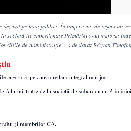
n dezmăţ pe bani publici. În timp ce mii de ieşeni au ven
la societăţile subordonate Primăriei s-au majorat inde
 Consiliile de Administraţie”, a declarat Răzvan Timofci
știa
ile acestora, pe care o redăm integral mai jos.
de Administrație de la societățile subordonate Primărie
torului și membrilor CA.