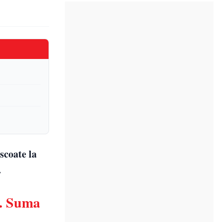
scoate la
.
e. Suma