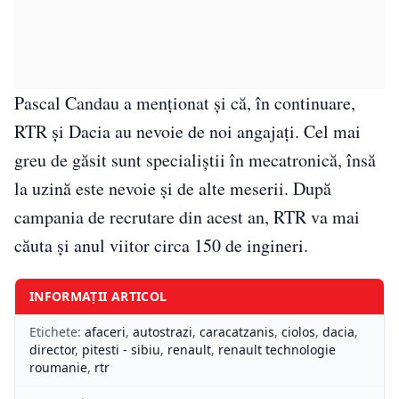
Pascal Candau a menționat și că, în continuare,
RTR și Dacia au nevoie de noi angajați. Cel mai
greu de găsit sunt specialiștii în mecatronică, însă
la uzină este nevoie și de alte meserii. După
campania de recrutare din acest an, RTR va mai
căuta și anul viitor circa 150 de ingineri.
INFORMAȚII ARTICOL
Etichete:
afaceri
,
autostrazi
,
caracatzanis
,
ciolos
,
dacia
,
director
,
pitesti - sibiu
,
renault
,
renault technologie
roumanie
,
rtr