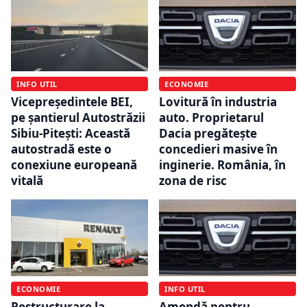
INFO UTIL
ECONOMIE
Vicepreşedintele BEI,
Lovitură în industria
pe şantierul Autostrăzii
auto. Proprietarul
Sibiu-Piteşti: Această
Dacia pregătește
autostradă este o
concedieri masive în
conexiune europeană
inginerie. România, în
vitală
zona de risc
ECONOMIE
INFO UTIL
Restructurare la
Amendă pentru