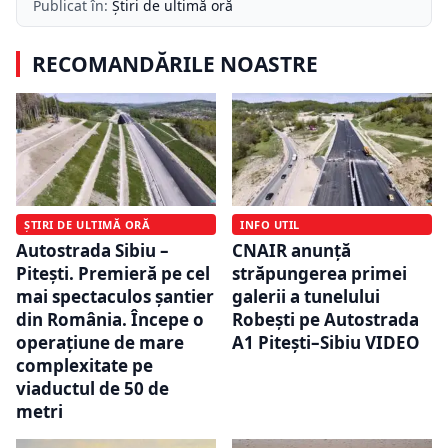
Publicat în:
Știri de ultimă oră
RECOMANDĂRILE NOASTRE
ȘTIRI DE ULTIMĂ ORĂ
INFO UTIL
Autostrada Sibiu –
CNAIR anunță
Pitești. Premieră pe cel
străpungerea primei
mai spectaculos șantier
galerii a tunelului
din România. Începe o
Robești pe Autostrada
operațiune de mare
A1 Pitești–Sibiu VIDEO
complexitate pe
viaductul de 50 de
metri