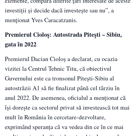
elemente, compară diferite ţări interesate de aceste
investiţii şi decide dacă investește sau nu”, a
menționat Yves Caracatzanis.
Premierul Cioloș: Autostrada Pitești – Sibiu,
gata în 2022
Premierul Dacian Cioloş a declarat, cu ocazia
vizitei la Centrul Tehnic Titu, că obiectivul
Guvernului este ca tronsonul Piteşti-Sibiu al
autostrăzii A1 să fie finalizat până cel târziu în
anul 2022. De asemenea, oficialul a menționat că
îşi doreşte ca sectorul privat să investească tot mai
mult în România în cercetare-dezvoltare,
exprimând speranţa că va vedea din ce în ce mai