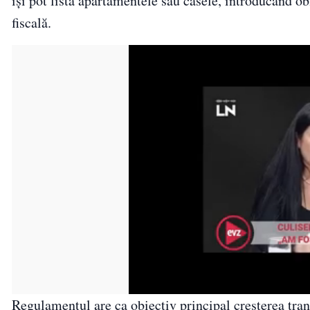
își pot lista apartamentele sau casele, introducând ob
fiscală.
Regulamentul are ca obiectiv principal creșterea tran