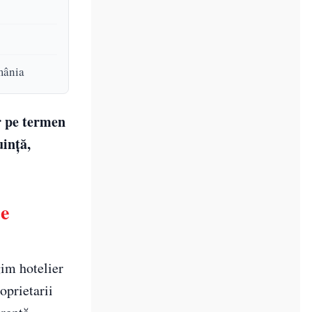
omânia
r pe termen
uință,
pe
gim hotelier
oprietarii