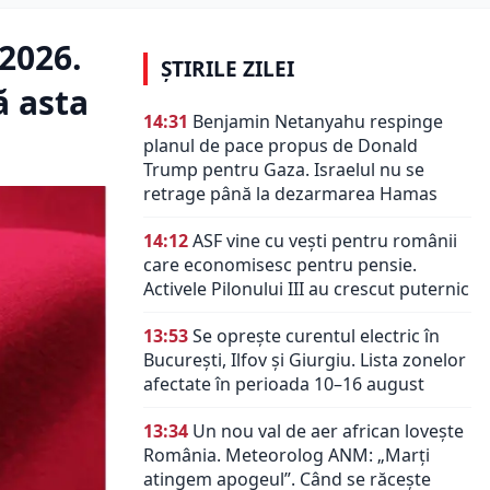
 2026.
ȘTIRILE ZILEI
ă asta
14:31
Benjamin Netanyahu respinge
planul de pace propus de Donald
Trump pentru Gaza. Israelul nu se
retrage până la dezarmarea Hamas
14:12
ASF vine cu vești pentru românii
care economisesc pentru pensie.
Activele Pilonului III au crescut puternic
13:53
Se oprește curentul electric în
București, Ilfov și Giurgiu. Lista zonelor
afectate în perioada 10–16 august
13:34
Un nou val de aer african lovește
România. Meteorolog ANM: „Marți
atingem apogeul”. Când se răcește