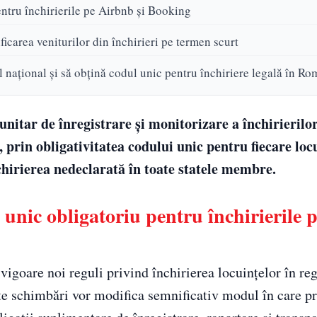
ntru închirierile pe Airbnb și Booking
carea veniturilor din închirieri pe termen scurt
ul național și să obțină codul unic pentru închiriere legală în R
nitar de înregistrare și monitorizare a închirierilo
prin obligativitatea codului unic pentru fiecare loc
nchirierea nedeclarată în toate statele membre.
unic obligatoriu pentru închirierile 
vigoare noi reguli privind închirierea locuințelor în re
te schimbări vor modifica semnificativ modul în care pr