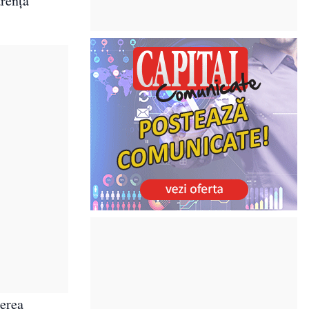
arență
terea