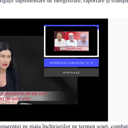
ligații suplimentare de înregistrare, raportare și transp
Următorul videoclip în 3
Anulează
sparenței pe piața închirierilor pe termen scurt, comba