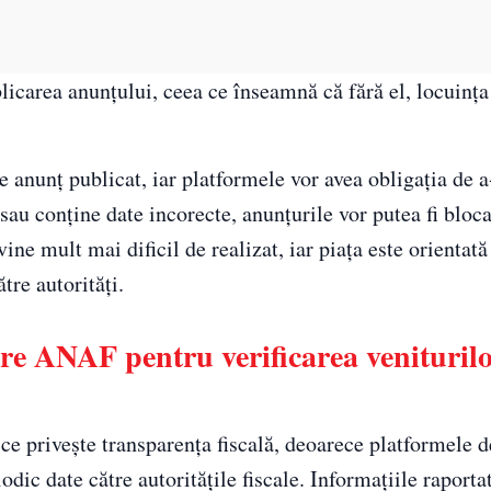
licarea anunțului, ceea ce înseamnă că fără el, locuința
re anunț publicat, iar platformele vor avea obligația de a-
 sau conține date incorecte, anunțurile vor putea fi bloc
ine mult mai dificil de realizat, iar piața este orientată
tre autorități.
re ANAF pentru verificarea veniturilo
e privește transparența fiscală, deoarece platformele d
dic date către autoritățile fiscale. Informațiile raporta