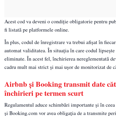
Acest cod va deveni o condiție obligatorie pentru pub
fi listată pe platformele online.
În plus, codul de înregistrare va trebui afișat în fieca
automat validitatea. În situația în care codul lipsește
eliminate. În acest fel, închirierea nereglementată dev
cadru mult mai strict și mai ușor de monitorizat de că
Airbnb și Booking transmit date căt
închirieri pe termen scurt
Regulamentul aduce schimbări importante și în ceea c
și Booking.com vor avea obligația de a transmite perio