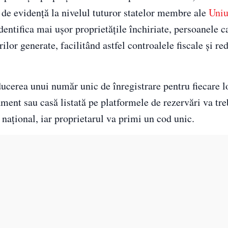
r de evidență la nivelul tuturor statelor membre ale
Uniu
identifica mai ușor proprietățile închiriate, persoanele c
urilor generate, facilitând astfel controalele fiscale și r
ucerea unui număr unic de înregistrare pentru fiecare l
ament sau casă listată pe platformele de rezervări va tre
l național, iar proprietarul va primi un cod unic.