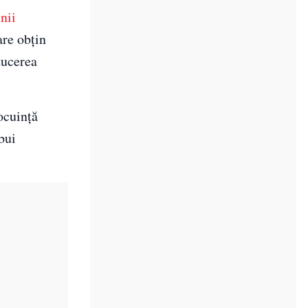
nii
are obțin
educerea
ocuință
bui