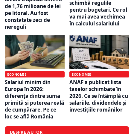
schimbă regulile
de 1,76 milioane de lei
pentru bugetari. Ce rol
pe litoral. Au fost
va mai avea vechimea
constatate zeci de
în calculul salariului
nereguli
ECONOMIE
ECONOMIE
Salariul minim din
ANAF a publicat lista
Europa în 2026:
taxelor schimbate în
diferența dintre suma
2026. Ce se întâmplă cu
primită și puterea reală
salariile, dividendele și
de cumpărare. Pe ce
investițiile românilor
loc se află România
DESPRE AUTOR