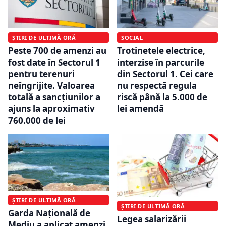
ȘTIRI DE ULTIMĂ ORĂ
SOCIAL
Peste 700 de amenzi au
Trotinetele electrice,
fost date în Sectorul 1
interzise în parcurile
pentru terenuri
din Sectorul 1. Cei care
neîngrijite. Valoarea
nu respectă regula
totală a sancțiunilor a
riscă până la 5.000 de
ajuns la aproximativ
lei amendă
760.000 de lei
ȘTIRI DE ULTIMĂ ORĂ
ȘTIRI DE ULTIMĂ ORĂ
Garda Națională de
Legea salarizării
Mediu a aplicat amenzi