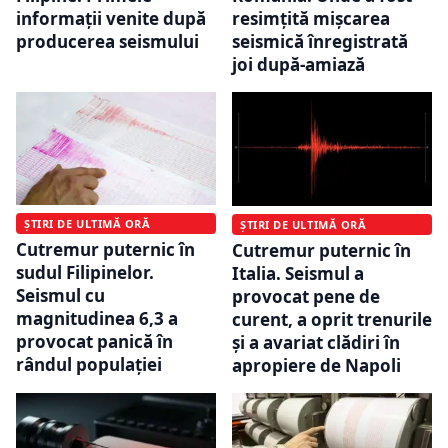
informații venite după
resimțită mișcarea
producerea seismului
seismică înregistrată
joi după-amiază
ȘTIRI DE ULTIMĂ ORĂ
ȘTIRI DE ULTIMĂ ORĂ
Cutremur puternic în
Cutremur puternic în
sudul Filipinelor.
Italia. Seismul a
Seismul cu
provocat pene de
magnitudinea 6,3 a
curent, a oprit trenurile
provocat panică în
și a avariat clădiri în
rândul populației
apropiere de Napoli