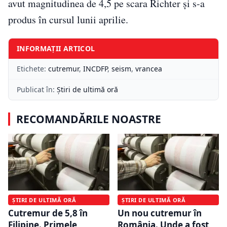
avut magnitudinea de 4,5 pe scara Richter și s-a
produs în cursul lunii aprilie.
INFORMAȚII ARTICOL
Etichete:
cutremur
,
INCDFP
,
seism
,
vrancea
Publicat în:
Știri de ultimă oră
RECOMANDĂRILE NOASTRE
ȘTIRI DE ULTIMĂ ORĂ
ȘTIRI DE ULTIMĂ ORĂ
Cutremur de 5,8 în
Un nou cutremur în
Filipine. Primele
România. Unde a fost