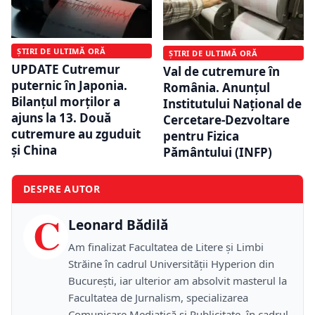
ȘTIRI DE ULTIMĂ ORĂ
ȘTIRI DE ULTIMĂ ORĂ
UPDATE Cutremur
Val de cutremure în
puternic în Japonia.
România. Anunțul
Bilanțul morților a
Institutului Național de
ajuns la 13. Două
Cercetare-Dezvoltare
cutremure au zguduit
pentru Fizica
și China
Pământului (INFP)
DESPRE AUTOR
C
Leonard Bădilă
Am finalizat Facultatea de Litere și Limbi
Străine în cadrul Universității Hyperion din
București, iar ulterior am absolvit masterul la
Facultatea de Jurnalism, specializarea
Comunicare Mediatică și Publicitate, în cadrul