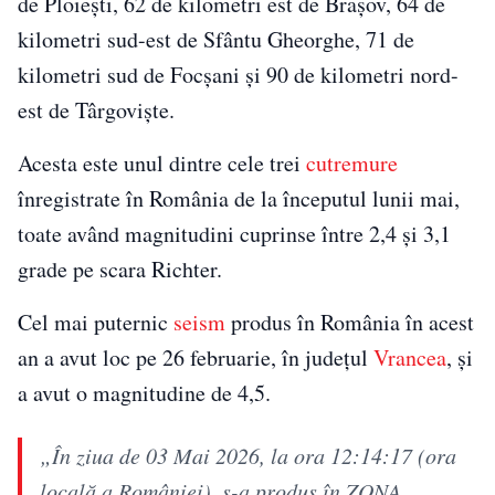
de Ploiești, 62 de kilometri est de Brașov, 64 de
kilometri sud-est de Sfântu Gheorghe, 71 de
kilometri sud de Focșani și 90 de kilometri nord-
est de Târgoviște.
Acesta este unul dintre cele trei
cutremure
înregistrate în România de la începutul lunii mai,
toate având magnitudini cuprinse între 2,4 și 3,1
grade pe scara Richter.
Cel mai puternic
seism
produs în România în acest
an a avut loc pe 26 februarie, în județul
Vrancea
, și
a avut o magnitudine de 4,5.
„În ziua de 03 Mai 2026, la ora 12:14:17 (ora
locală a României), s-a produs în ZONA