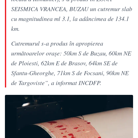
SEISMICA VRANCEA, BUZAU un cutremur slab
cu magnitudinea ml 3.1, la adâncimea de 134.1
km.
Cutremurul s-a produs în apropierea
următoarelor oraşe: 50km S de Buzau, 60km NE
de Ploiesti, 62km E de Brasov, 64km SE de
Sfantu-Gheorghe, 71km S de Focsani, 90km NE
de Targoviste”, a informat INCDFP.