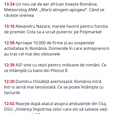
13:34
Un nou val de aer african lovește România.
Meteorolog ANM: „Marți atingem apogeul”. Când se
răcește vremea
13:16
Alexandru Nazare, marele favorit pentru funcția
de premier. Cota sa a urcat puternic pe Polymarket
12:58
Aproape 10.000 de firme și-au suspendat
activitatea în România. Domeniile în care antreprenorii
au tras cel mai des obloanele
12:39
ASF vine cu vești pentru milioane de români. Ce
se întâmplă cu banii din Pilonul II
12:20
Dumitru Chisăliță avertizează: România intră
într-o iarnă mai tensionată. Ce se poate întâmpla cu
facturile
12:02
Reacție după atacul asupra ambulanței din Cluj.
DSU: „Violența împotriva celor care vin să salveze vieți