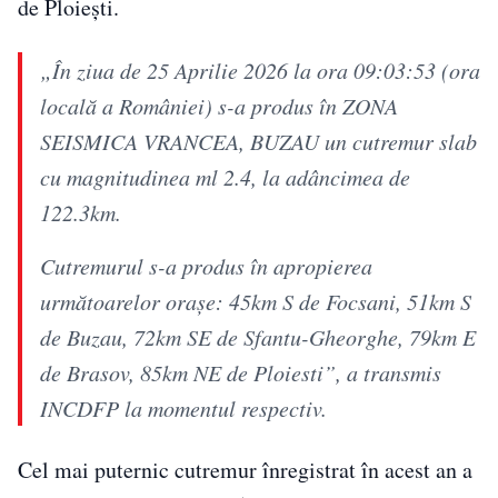
de Ploiești.
„În ziua de 25 Aprilie 2026 la ora 09:03:53 (ora
locală a României) s-a produs în ZONA
SEISMICA VRANCEA, BUZAU un cutremur slab
cu magnitudinea ml 2.4, la adâncimea de
122.3km.
Cutremurul s-a produs în apropierea
următoarelor oraşe: 45km S de Focsani, 51km S
de Buzau, 72km SE de Sfantu-Gheorghe, 79km E
de Brasov, 85km NE de Ploiesti”, a transmis
INCDFP la momentul respectiv.
Cel mai puternic cutremur înregistrat în acest an a