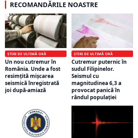
RECOMANDĂRILE NOASTRE
ȘTIRI DE ULTIMĂ ORĂ
ȘTIRI DE ULTIMĂ ORĂ
Un nou cutremur în
Cutremur puternic în
România. Unde a fost
sudul Filipinelor.
resimțită mișcarea
Seismul cu
seismică înregistrată
magnitudinea 6,3 a
joi după-amiază
provocat panică în
rândul populației