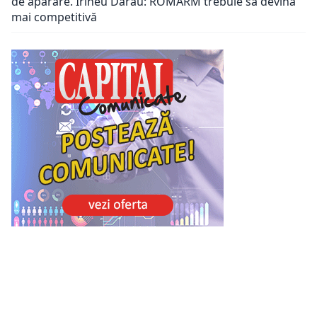
de apărare. Irineu Darău: ROMARM trebuie să devină
mai competitivă