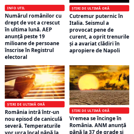
INFO UTIL
ȘTIRI DE ULTIMĂ ORĂ
Numărul românilor cu
Cutremur puternic în
drept de vot a crescut
Italia. Seismul a
în ultima lună. AEP
provocat pene de
anunță peste 19
curent, a oprit trenurile
milioane de persoane
și a avariat clădiri în
înscrise în Registrul
apropiere de Napoli
electoral
ȘTIRI DE ULTIMĂ ORĂ
ȘTIRI DE ULTIMĂ ORĂ
România intră într-un
Vremea se încinge în
nou episod de caniculă
România. ANM anunță
severă. Temperaturile
până la 37 de grade și
vor urca local până la