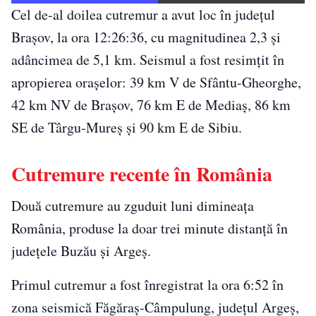
Cel de-al doilea cutremur a avut loc în județul
Brașov, la ora 12:26:36, cu magnitudinea 2,3 și
adâncimea de 5,1 km. Seismul a fost resimțit în
apropierea orașelor: 39 km V de Sfântu-Gheorghe,
42 km NV de Brașov, 76 km E de Mediaș, 86 km
SE de Târgu-Mureș și 90 km E de Sibiu.
Cutremure recente în România
Două cutremure au zguduit luni dimineața
România, produse la doar trei minute distanță în
județele Buzău și Argeș.
Primul cutremur a fost înregistrat la ora 6:52 în
zona seismică Făgăraș-Câmpulung, județul Argeș,