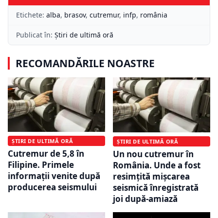
Etichete:
alba
,
brasov
,
cutremur
,
infp
,
românia
Publicat în:
Știri de ultimă oră
RECOMANDĂRILE NOASTRE
ȘTIRI DE ULTIMĂ ORĂ
ȘTIRI DE ULTIMĂ ORĂ
Cutremur de 5,8 în
Un nou cutremur în
Filipine. Primele
România. Unde a fost
informații venite după
resimțită mișcarea
producerea seismului
seismică înregistrată
joi după-amiază