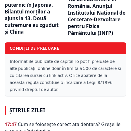
puternic în Japonia.
România. Anunțul
Bilanțul morților a
Institutului Național de
ajuns la 13. Două
Cercetare-Dezvoltare
cutremure au zguduit
pentru Fizica
și China
Pământului (INFP)
CONDIȚII DE PRELUARE
Informațiile publicate de capital.ro pot fi preluate de
alte publicații online doar în limita a 500 de caractere și
cu citarea sursei cu link activ. Orice abatere de la
această regulă constituie o încălcare a Legii 8/1996
privind dreptul de autor.
ȘTIRILE ZILEI
17:47
Cum se folosește corect ața dentară? Greșelile
care pot răni gingiile