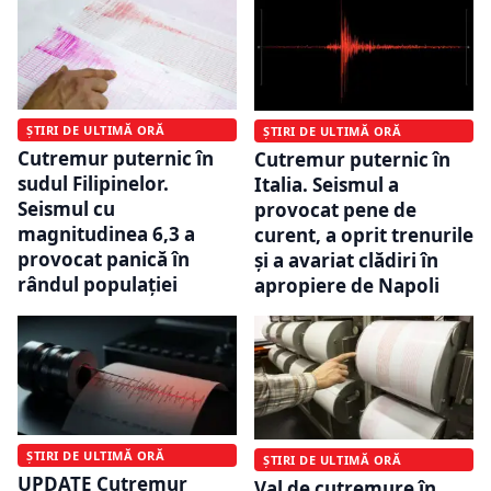
ȘTIRI DE ULTIMĂ ORĂ
ȘTIRI DE ULTIMĂ ORĂ
Cutremur puternic în
Cutremur puternic în
sudul Filipinelor.
Italia. Seismul a
Seismul cu
provocat pene de
magnitudinea 6,3 a
curent, a oprit trenurile
provocat panică în
și a avariat clădiri în
rândul populației
apropiere de Napoli
ȘTIRI DE ULTIMĂ ORĂ
ȘTIRI DE ULTIMĂ ORĂ
UPDATE Cutremur
Val de cutremure în