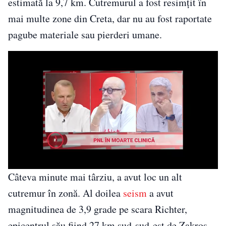
estimată la 9,7 km. Cutremurul a fost resimțit în
mai multe zone din Creta, dar nu au fost raportate
pagube materiale sau pierderi umane.
Câteva minute mai târziu, a avut loc un alt
cutremur în zonă. Al doilea
seism
a avut
magnitudinea de 3,9 grade pe scara Richter,
epicentrul său fiind 27 km sud-sud-est de Zakros.