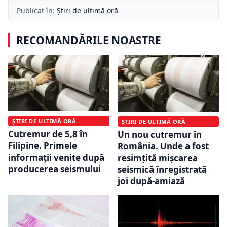
Publicat în:
Știri de ultimă oră
RECOMANDĂRILE NOASTRE
ȘTIRI DE ULTIMĂ ORĂ
ȘTIRI DE ULTIMĂ ORĂ
Cutremur de 5,8 în
Un nou cutremur în
Filipine. Primele
România. Unde a fost
informații venite după
resimțită mișcarea
producerea seismului
seismică înregistrată
joi după-amiază