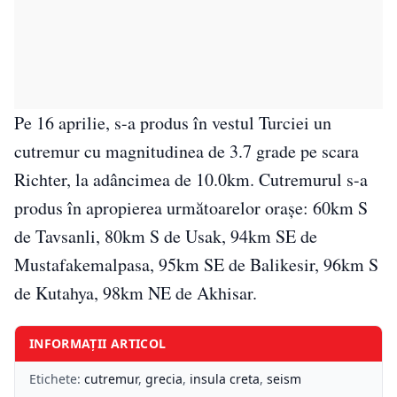
Pe 16 aprilie, s-a produs în vestul Turciei un
cutremur cu magnitudinea de 3.7 grade pe scara
Richter, la adâncimea de 10.0km. Cutremurul s-a
produs în apropierea următoarelor oraşe: 60km S
de Tavsanli, 80km S de Usak, 94km SE de
Mustafakemalpasa, 95km SE de Balikesir, 96km S
de Kutahya, 98km NE de Akhisar.
INFORMAȚII ARTICOL
Etichete:
cutremur
,
grecia
,
insula creta
,
seism