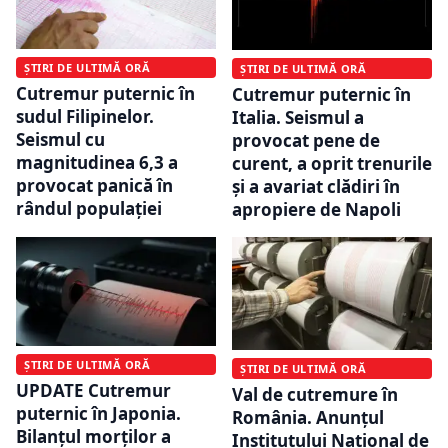
ȘTIRI DE ULTIMĂ ORĂ
ȘTIRI DE ULTIMĂ ORĂ
Cutremur puternic în
Cutremur puternic în
sudul Filipinelor.
Italia. Seismul a
Seismul cu
provocat pene de
magnitudinea 6,3 a
curent, a oprit trenurile
provocat panică în
și a avariat clădiri în
rândul populației
apropiere de Napoli
ȘTIRI DE ULTIMĂ ORĂ
ȘTIRI DE ULTIMĂ ORĂ
UPDATE Cutremur
Val de cutremure în
puternic în Japonia.
România. Anunțul
Bilanțul morților a
Institutului Național de