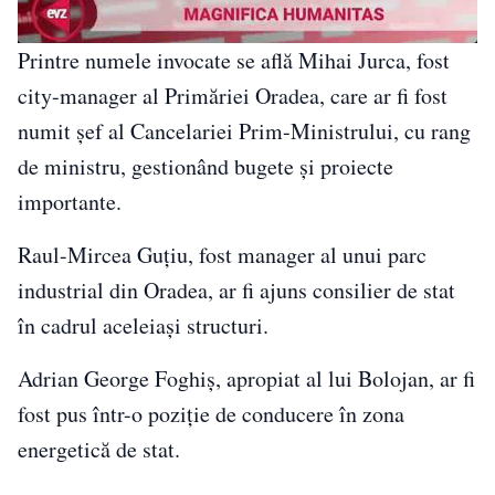
00:00
/
05:04
Printre numele invocate se află Mihai Jurca, fost
city-manager al Primăriei Oradea, care ar fi fost
numit șef al Cancelariei Prim-Ministrului, cu rang
de ministru, gestionând bugete și proiecte
importante.
Raul-Mircea Guțiu, fost manager al unui parc
industrial din Oradea, ar fi ajuns consilier de stat
în cadrul aceleiași structuri.
Adrian George Foghiș, apropiat al lui Bolojan, ar fi
fost pus într-o poziție de conducere în zona
energetică de stat.