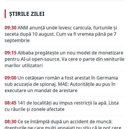
ȘTIRILE ZILEI
09:30
ANM anunță unde lovesc canicula, furtunile și
seceta după 10 august. Cum va fi vremea până pe 7
septembrie
09:15
Alibaba pregătește un nou model de monetizare
pentru AI-ul open-source. Va cere o parte din veniturile
marilor utilizatori
09:00
Un cetățean român a fost arestat în Germania
sub acuzația de spionaj. MAE: Autorităţile au pus în
executare un mandat de arestare
08:45
141 de localități au impus restricții la apă. Lista
cu râurile și zonele afectate
08:30
Ce se întâmplă după un accident de muncă:
drepturile pe care mulți angajați nu știu că le pot cere