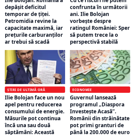
Ilie Bolojan: România a
Cu ce riscuri ne putem
depășit deficitul
confrunta în următorii
temporar de țiței.
ani. Ilie Bolojan
Petromidia revine la
vorbește despre
capacitate maximă, iar
ratingul României: Sper
prețurile carburanților
să putem trece la o
ar trebui să scadă
perspectivă stabilă
ȘTIRI DE ULTIMĂ ORĂ
ECONOMIE
Ilie Bolojan face un nou
Guvernul lansează
apel pentru reducerea
programul „Diaspora
consumului de energie.
Investește Acasă”.
Măsurile pot continua
Românii din străinătate
încă una sau două
pot primi granturi de
săptămâni: Această
până la 200.000 de euro