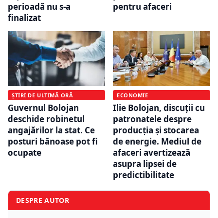
perioadă nu s-a
pentru afaceri
finalizat
ȘTIRI DE ULTIMĂ ORĂ
ECONOMIE
Guvernul Bolojan
Ilie Bolojan, discuții cu
deschide robinetul
patronatele despre
angajărilor la stat. Ce
producția și stocarea
posturi bănoase pot fi
de energie. Mediul de
ocupate
afaceri avertizează
asupra lipsei de
predictibilitate
DESPRE AUTOR