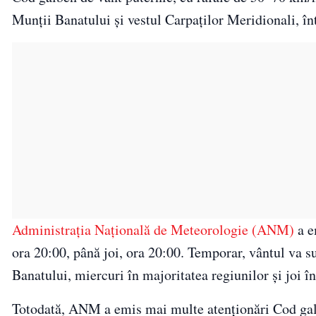
Munții Banatului și vestul Carpaților Meridionali, î
Administrația Națională de Meteorologie (ANM)
a e
ora 20:00, până joi, ora 20:00. Temporar, vântul va s
Banatului, miercuri în majoritatea regiunilor și joi
Totodată, ANM a emis mai multe atenționări Cod ga