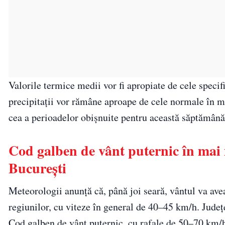
Valorile termice medii vor fi apropiate de cele specifi
precipitații vor rămâne aproape de cele normale în ma
cea a perioadelor obișnuite pentru această săptămână
Cod galben de vânt puternic în mai 
București
Meteorologii anunță că, până joi seară, vântul va avea 
regiunilor, cu viteze în general de 40–45 km/h. Județ
Cod galben de vânt puternic, cu rafale de 50–70 km/h