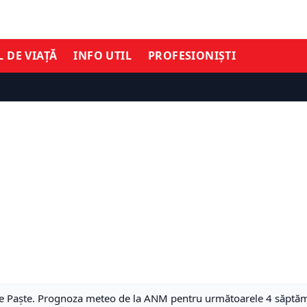
L DE VIAȚĂ
INFO UTIL
PROFESIONIȘTI
 de Paște. Prognoza meteo de la ANM pentru următoarele 4 săptă