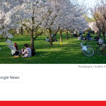
Primăvară / SURSA 
oogle News