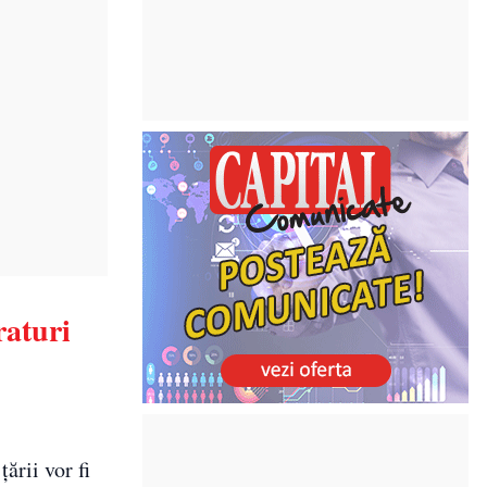
raturi
ării vor fi