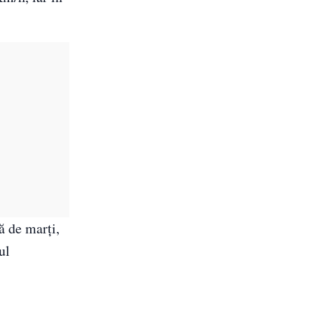
ă de marți,
ul