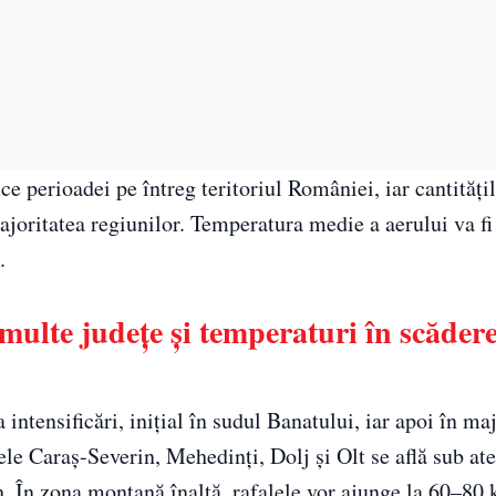
ce perioadei pe întreg teritoriul României, iar cantități
joritatea regiunilor. Temperatura medie a aerului va fi
.
multe județe și temperaturi în scădere
intensificări, inițial în sudul Banatului, iar apoi în ma
ele Caraș-Severin, Mehedinți, Dolj și Olt se află sub at
. În zona montană înaltă, rafalele vor ajunge la 60–80 k