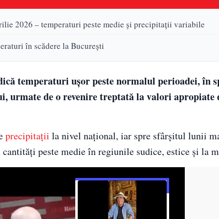
lie 2026 – temperaturi peste medie și precipitații variabile
eraturi în scădere la București
că temperaturi ușor peste normalul perioadei, în sp
lui, urmate de o revenire treptată la valori apropiate
de
precipitații
la nivel național, iar spre sfârșitul lunii ma
n cantități peste medie în regiunile sudice, estice și la 