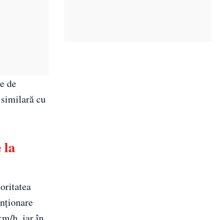
le de
 similară cu
 la
joritatea
enționare
m/h, iar în