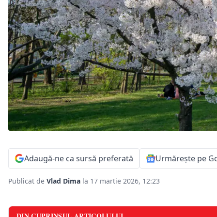
Adaugă-ne ca sursă preferată
Urmărește pe G
Publicat de
Vlad Dima
la 17 martie 2026, 12:23
DIN CUPRINSUL ARTICOLULUI