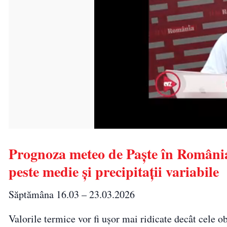
Prognoza meteo de Paște în România:
peste medie și precipitații variabile
Săptămâna 16.03 – 23.03.2026
Valorile termice vor fi ușor mai ridicate decât cele obi