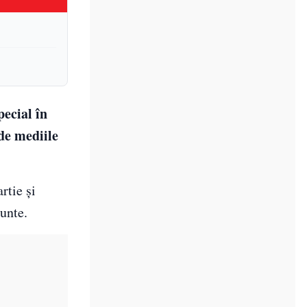
ecial în
 de mediile
rtie și
munte.