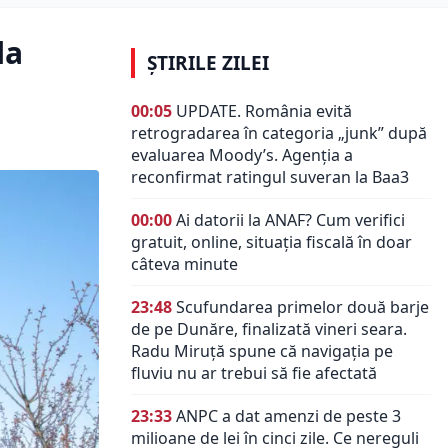
la
ȘTIRILE ZILEI
00:05
UPDATE. România evită
retrogradarea în categoria „junk” după
evaluarea Moody’s. Agenția a
reconfirmat ratingul suveran la Baa3
00:00
Ai datorii la ANAF? Cum verifici
gratuit, online, situația fiscală în doar
câteva minute
23:48
Scufundarea primelor două barje
de pe Dunăre, finalizată vineri seara.
Radu Miruță spune că navigația pe
fluviu nu ar trebui să fie afectată
23:33
ANPC a dat amenzi de peste 3
milioane de lei în cinci zile. Ce nereguli