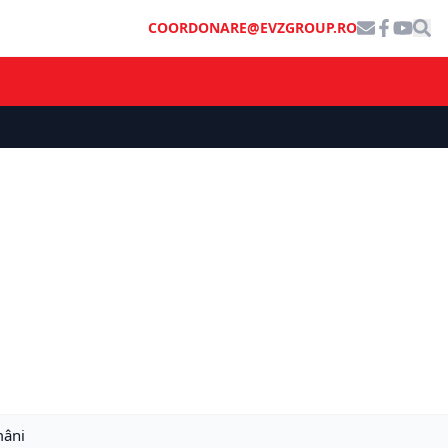
COORDONARE@EVZGROUP.RO
mâni