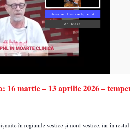
Următorul videoclip în 3
Anulează
 16 martie – 13 aprilie 2026 – tempe
șnuite în regiunile vestice și nord-vestice, iar în restul ț