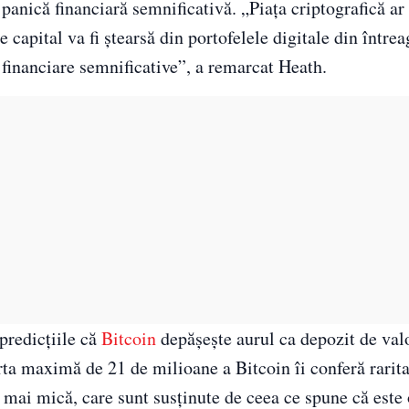
 panică financiară semnificativă. „Piața criptografică ar
e capital va fi ștearsă din portofelele digitale din între
i financiare semnificative”, a remarcat Heath.
predicțiile că
Bitcoin
depășește aurul ca depozit de val
ta maximă de 21 de milioane a Bitcoin îi conferă rarita
e mai mică, care sunt susținute de ceea ce spune că este