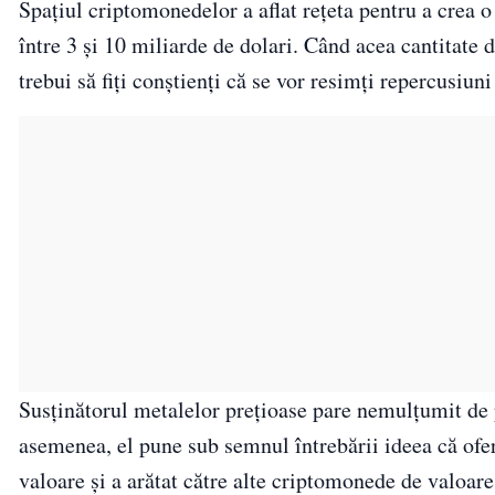
Spațiul criptomonedelor a aflat rețeta pentru a crea o
între 3 și 10 miliarde de dolari. Când acea cantitate d
trebui să fiți conștienți că se vor resimți repercusiun
Susținătorul metalelor prețioase pare nemulțumit de 
asemenea, el pune sub semnul întrebării ideea că ofer
valoare și a arătat către alte criptomonede de valoar