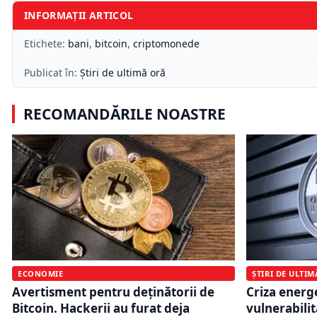
INFORMAȚII ARTICOL
Etichete:
bani
,
bitcoin
,
criptomonede
Publicat în:
Știri de ultimă oră
RECOMANDĂRILE NOASTRE
ECONOMIE
ȘTIRI DE ULTI
Avertisment pentru deținătorii de
Criza energe
Bitcoin. Hackerii au furat deja
vulnerabili