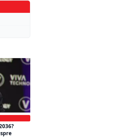
 2036?
espre