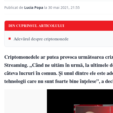
Publicat de
Lucia Popa
la 30 mai 2021, 21:55
DIN CUPRINSUL ARTICOLULUI
Adevărul despre criptomonede
Criptomonedele ar putea provoca următoarea criz
Streaming. „Când ne uităm în urmă, la ultimele dec
câteva lucruri în comun. Și unul dintre ele este a
tehnologii care nu sunt foarte bine înțelese”, a de