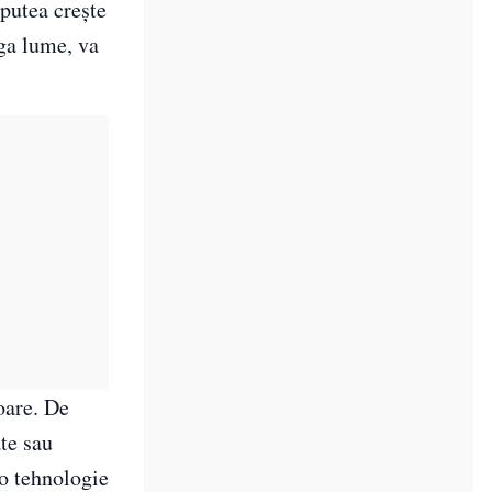
 putea crește
aga lume, va
oare. De
te sau
 o tehnologie