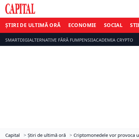
ȘTIRI DE ULTIMĂ ORĂ
ECONOMIE
SOCIAL
STI
SMARTDIGI
ALTERNATIVE FĂRĂ FUM
PENSII
ACADEMIA CRYPTO
Capital
>
Știri de ultimă oră
>
Criptomonedele vor provoca ur