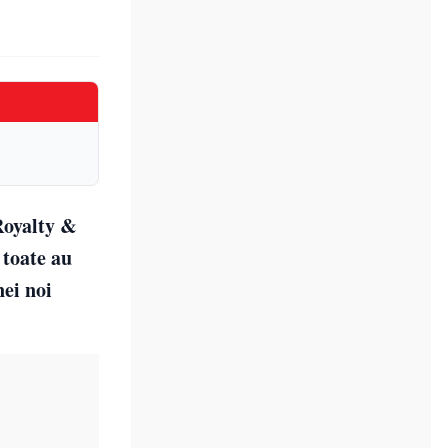
Royalty &
 toate au
nei noi