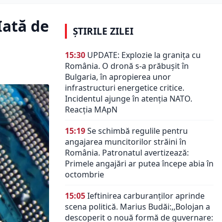
Iată de
ȘTIRILE ZILEI
15:30
UPDATE: Explozie la granița cu
România. O dronă s-a prăbușit în
Bulgaria, în apropierea unor
infrastructuri energetice critice.
Incidentul ajunge în atenția NATO.
Reacția MApN
15:19
Se schimbă regulile pentru
angajarea muncitorilor străini în
România. Patronatul avertizează:
Primele angajări ar putea începe abia în
octombrie
15:05
Ieftinirea carburanților aprinde
scena politică. Marius Budăi:,,Bolojan a
descoperit o nouă formă de guvernare: