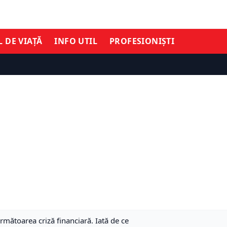
L DE VIAȚĂ
INFO UTIL
PROFESIONIȘTI
mătoarea criză financiară. Iată de ce