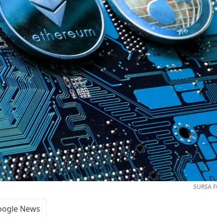
SURSA F
oogle News