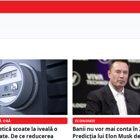
MĂ ORĂ
ECONOMIE
tică scoate la iveală o
Banii nu vor mai conta în
tate. De ce reducerea
Predicția lui Elon Musk d