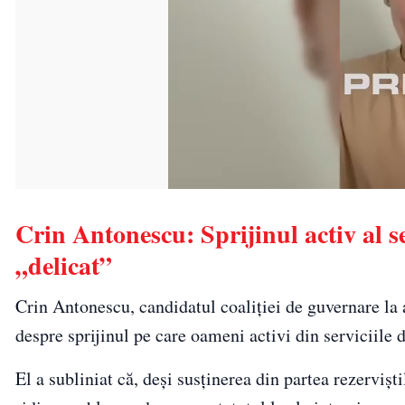
Crin Antonescu: Sprijinul activ al s
„delicat”
Crin Antonescu, candidatul coaliţiei de guvernare la a
despre sprijinul pe care oameni activi din serviciile d
El a subliniat că, deși susținerea din partea rezerviști