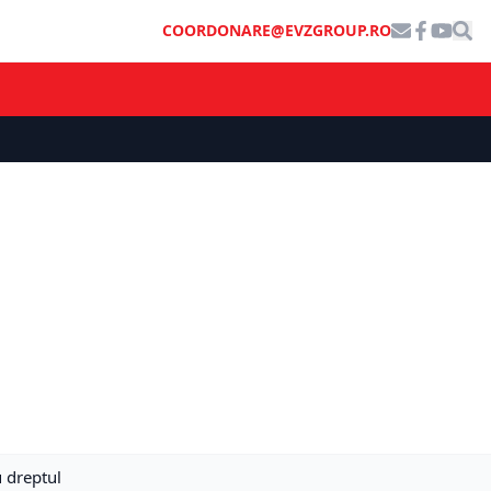
COORDONARE@EVZGROUP.RO
u dreptul