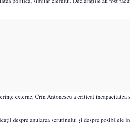
itatea politică, similar clerului. Declarațiile au fost făcu
gerințe externe, Crin Antonescu a criticat incapacitatea 
icații despre anularea scrutinului și despre posibilele i