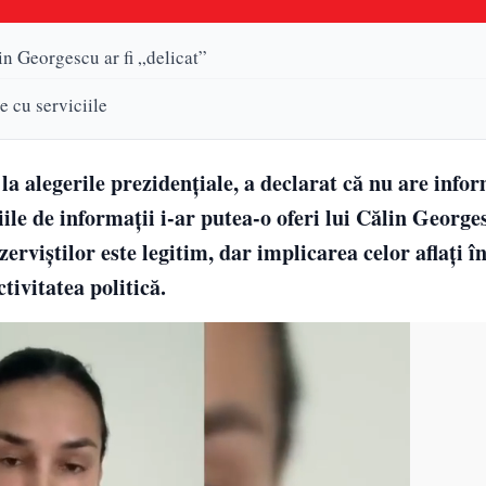
in Georgescu ar fi „delicat”
e cu serviciile
a alegerile prezidențiale, a declarat că nu are infor
iile de informații i-ar putea-o oferi lui Călin George
zerviștilor este legitim, dar implicarea celor aflați î
ctivitatea politică.