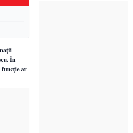
mații
scu. În
n funcție ar