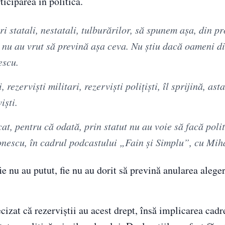
ticiparea în politică.
i statali, nestatali, tulburărilor, să spunem aşa, din pr
u nu au vrut să prevină aşa ceva. Nu ştiu dacă oameni d
escu.
rezervişti militari, rezervişti poliţişti, îl sprijină, ast
işti.
icat, pentru că odată, prin statut nu au voie să facă poli
ntonescu, în cadrul podcastului „Fain şi Simplu”, cu Mi
e nu au putut, fie nu au dorit să prevină anularea aleger
cizat că rezerviștii au acest drept, însă implicarea cadr