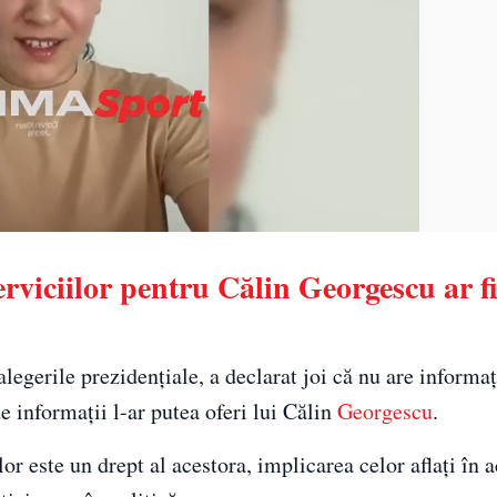
erviciilor pentru Călin Georgescu ar f
legerile prezidenţiale, a declarat joi că nu are informaț
e informații l-ar putea oferi lui Călin
Georgescu
.
lor este un drept al acestora, implicarea celor aflați în a