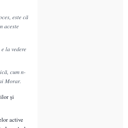
oces, este că
in aceste
a e la vedere
tică, cum n-
hai Morar.
ilor și
elor active