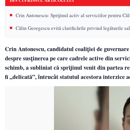
DIN CUPRINSUL ARTICOLULUI
Crin Antonescu: Sprijinul activ al serviciilor pentru Căl
Călin Georgescu evită clarificările privind legăturile sal
Crin Antonescu, candidatul coaliției de guvernare l
despre susținerea pe care cadrele active din servic
schimb, a subliniat că sprijinul venit din partea re
fi „delicată”, întrucât statutul acestora interzice a