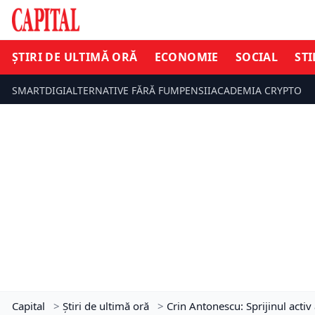
ȘTIRI DE ULTIMĂ ORĂ
ECONOMIE
SOCIAL
STI
SMARTDIGI
ALTERNATIVE FĂRĂ FUM
PENSII
ACADEMIA CRYPTO
Capital
>
Știri de ultimă oră
>
Crin Antonescu: Sprijinul activ