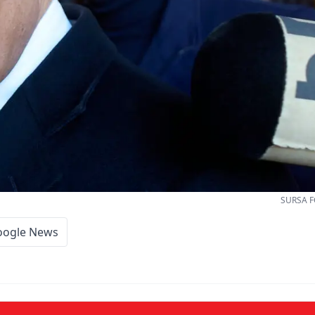
SURSA F
oogle News