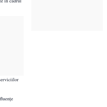
te în cadrul
serviciilor
nfluențe