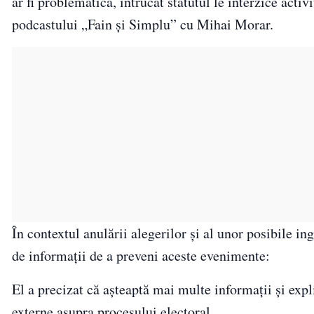
ar fi problematică, întrucât statutul le interzice activ
podcastului „Fain și Simplu” cu Mihai Morar.
În contextul anulării alegerilor și al unor posibile in
de informații de a preveni aceste evenimente:
El a precizat că așteaptă mai multe informații și expl
externe asupra procesului electoral.