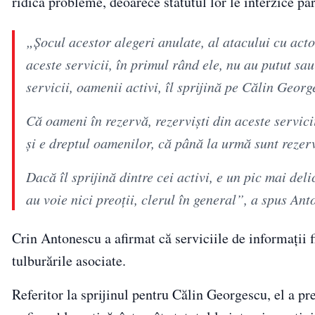
ridica probleme, deoarece statutul lor le interzice par
„Şocul acestor alegeri anulate, al atacului cu actor
aceste servicii, în primul rând ele, nu au putut sa
servicii, oamenii activi, îl sprijină pe Călin Georg
Că oameni în rezervă, rezervişti din aceste servicii, 
şi e dreptul oamenilor, că până la urmă sunt rezerv
Dacă îl sprijină dintre cei activi, e un pic mai del
au voie nici preoţii, clerul în general”, a spus A
Crin Antonescu a afirmat că serviciile de informații fi
tulburările asociate.
Referitor la sprijinul pentru Călin Georgescu, el a pre