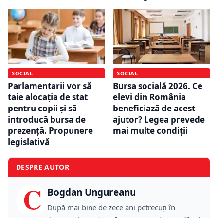
SOCIAL
SOCIAL
Parlamentarii vor să
Bursa socială 2026. Ce
taie alocația de stat
elevi din România
pentru copii și să
beneficiază de acest
introducă bursa de
ajutor? Legea prevede
prezență. Propunere
mai multe condiții
legislativă
DESPRE AUTOR
C
Bogdan Ungureanu
După mai bine de zece ani petrecuţi în