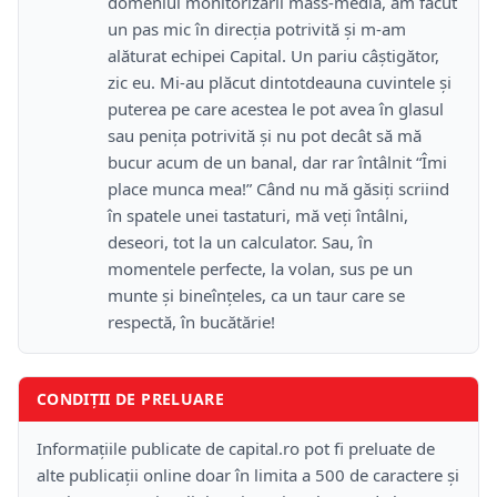
domeniul monitorizării mass-media, am făcut
un pas mic în direcţia potrivită şi m-am
alăturat echipei Capital. Un pariu câştigător,
zic eu. Mi-au plăcut dintotdeauna cuvintele şi
puterea pe care acestea le pot avea în glasul
sau peniţa potrivită şi nu pot decât să mă
bucur acum de un banal, dar rar întâlnit “Îmi
place munca mea!” Când nu mă găsiţi scriind
în spatele unei tastaturi, mă veţi întâlni,
deseori, tot la un calculator. Sau, în
momentele perfecte, la volan, sus pe un
munte şi bineînţeles, ca un taur care se
respectă, în bucătărie!
CONDIȚII DE PRELUARE
Informațiile publicate de capital.ro pot fi preluate de
alte publicații online doar în limita a 500 de caractere și