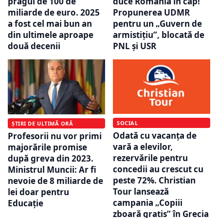
pragul de 100 de
duce România în cap!”
miliarde de euro. 2025
Propunerea UDMR
a fost cel mai bun an
pentru un „Guvern de
din ultimele aproape
armistițiu”, blocată de
două decenii
PNL și USR
SOCIAL
ȘTIRI DE ULTIMĂ ORĂ
Odată cu vacanța de
Profesorii nu vor primi
vară a elevilor,
majorările promise
rezervările pentru
după greva din 2023.
concedii au crescut cu
Ministrul Muncii: Ar fi
peste 72%. Christian
nevoie de 8 miliarde de
Tour lanseazǎ
lei doar pentru
campania „Copiii
Educație
zboarǎ gratis” în Grecia