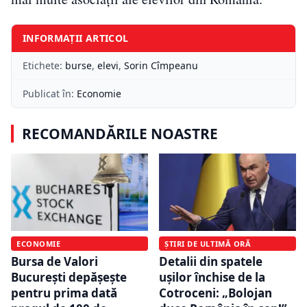
INFORMAȚII ARTICOL
Etichete:
burse
,
elevi
,
Sorin Cîmpeanu
Publicat în:
Economie
RECOMANDĂRILE NOASTRE
ECONOMIE
ȘTIRI DE ULTIMĂ ORĂ
Bursa de Valori
Detalii din spatele
București depășește
ușilor închise de la
pentru prima dată
Cotroceni: „Bolojan