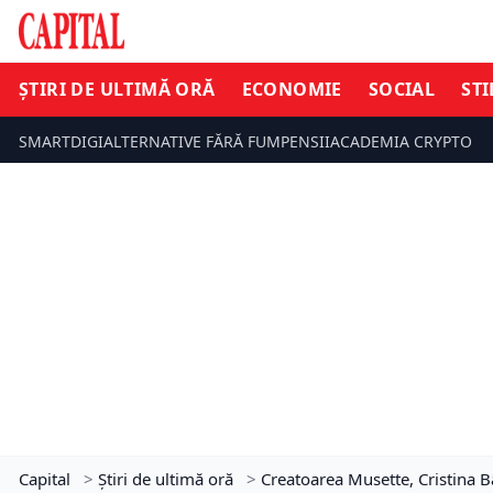
ȘTIRI DE ULTIMĂ ORĂ
ECONOMIE
SOCIAL
STI
SMARTDIGI
ALTERNATIVE FĂRĂ FUM
PENSII
ACADEMIA CRYPTO
Capital
>
Știri de ultimă oră
>
Creatoarea Musette, Cristina Bâ