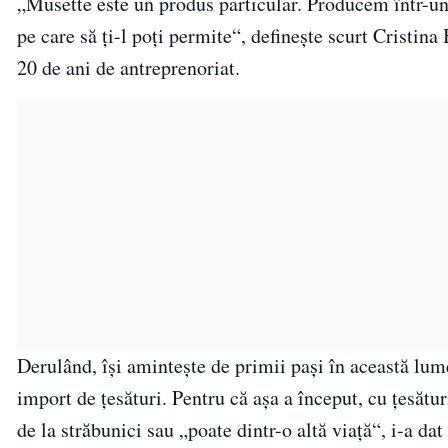
„Musette este un produs particular. Producem într-un 
pe care să ți-l poți permite“, definește scurt Cristina
20 de ani de antreprenoriat.
Derulând, își amintește de primii pași în această lum
import de țesături. Pentru că așa a început, cu țesătur
de la străbunici sau „poate dintr-o altă viață“, i-a da