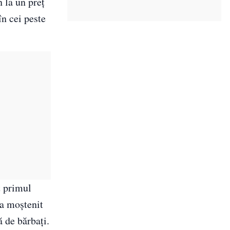
 la un preț
în cei peste
t primul
-a moștenit
ă de bărbați.