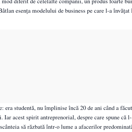
mod diferit de celelalte companii, un produs foarte bun
 Bâtlan esența modelului de business pe care l-a învățat 
e: era studentă, nu împlinise încă 20 de ani când a făcu
i. Iar acest spirit antreprenorial, despre care spune că l
t scânteia să răzbată într-o lume a afacerilor predominat