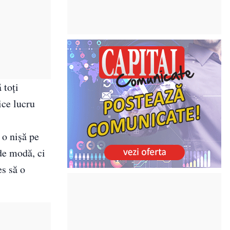
 toți
ice lucru
 o nișă pe
de modă, ci
es să o