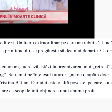
tezi. Un lucru extraordinar pe care ar trebui să-l facă
-a primit acolo, se pregătește să dea mai departe. Ca or
 cu un an, lucrează astăzi la organizarea unui „retreat“,
ng“. Sau, mai pe înțelesul tuturor, „nu ne ocupăm doar 
ristina Bâtlan. Dar aici este o altă poveste, pe care a al
 are ca scop definit obținerea unui anume profit.