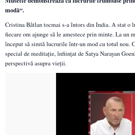
Musette demonstrează că lucrurile frumoase prind 
modă“.
Cristina Bâtlan tocmai s-a întors din India. A stat o l
fiecare om ajunge să le amestece prin minte. La un mo
început să simtă lucrurile într-un mod cu totul nou. 
special de meditație, înființat de Satya Narayan Goen
perspectivă asupra vieții.