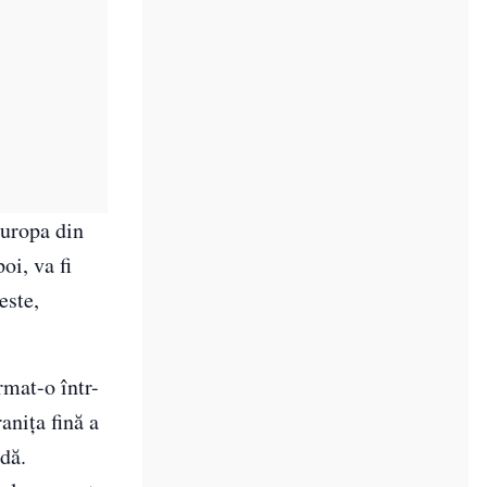
Europa din
oi, va fi
este,
rmat-o într-
anița fină a
odă.