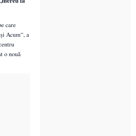
 „mereu la
pe care
 și Acum“, a
centru
at o nouă