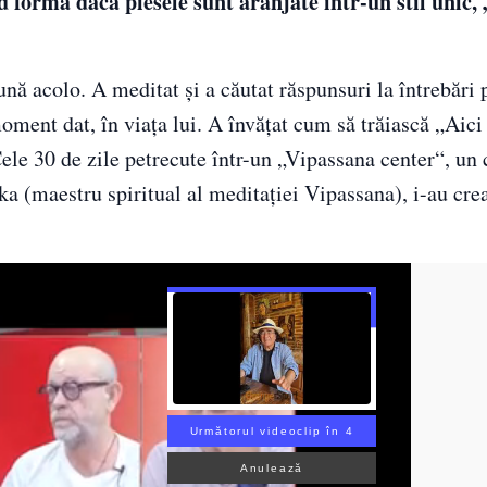
formă dacă piesele sunt aranjate într-un stil unic,
ună acolo. A meditat și a căutat răspunsuri la întrebări 
ment dat, în viața lui. A învățat cum să trăiască „Aici
Cele 30 de zile petrecute într-un „Vipassana center“, un 
ka (maestru spiritual al meditației Vipassana), i-au cre
Următorul videoclip în 3
Anulează