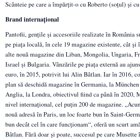
Scânteie pe care a împărțit-o cu Roberto (soțul) și cu
Brand internațional
Pantofii, gențile și accesoriile realizate în România 
pe piaţa locală, în cele 19 magazine existente, cât şi î
alte nouă magazine din Liban, Mongolia, Ungaria, Fr
Israel şi Bulgaria. Vânzările pe piața externă au ajun
euro, în 2015, potrivit lui Alin Bâtlan. Iar în 2016, 
plan să deschidă magazine în Germania, la München s
Anglia, la Londra, obiectivul fiind ca până în 2020, M
nivel internațional, cel puţin 200 de magazine. „Ac
nouă adresă în Paris, un loc foarte bun în Saint-Ger
bun decât cel în care funcționam“, oferă un scurt am
Bâtlan. Fără doar și poate, succesul pe care Musette î