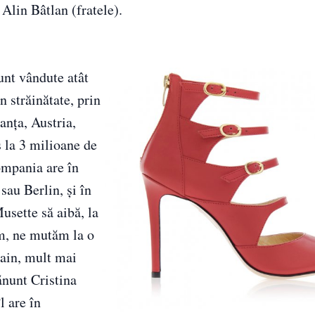
 Alin Bâtlan (fratele).
sunt vândute atât
n străinătate, prin
anţa, Austria,
s la 3 milioane de
compania are în
au Berlin, şi în
usette să aibă, la
um, ne mutăm la o
main, mult mai
ănunt Cristina
l are în