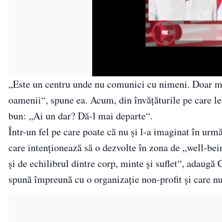
„Este un centru unde nu comunici cu nimeni. Doar medi
oamenii“, spune ea. Acum, din învățăturile pe care le
bun: „Ai un dar? Dă-l mai departe“.
Într-un fel pe care poate că nu și l-a imaginat în urmă
care intenționează să o dezvolte în zona de „well-bei
și de echilibrul dintre corp, minte și suflet“, adaugă C
spună împreună cu o organizație non-profit și care nu