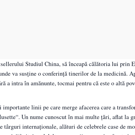
sellerului Studiul China, să înceapă călătoria lui prin 
de va susține o conferință tinerilor de la medicină. Ap
fără a intra în amănunte, tocmai pentru că este o altă pov
i importante linii pe care merge afacerea care a transfo
sette“. Un nume cunoscut în mai multe țări, aflat la gr
le târguri internaționale, alături de celebrele case de m