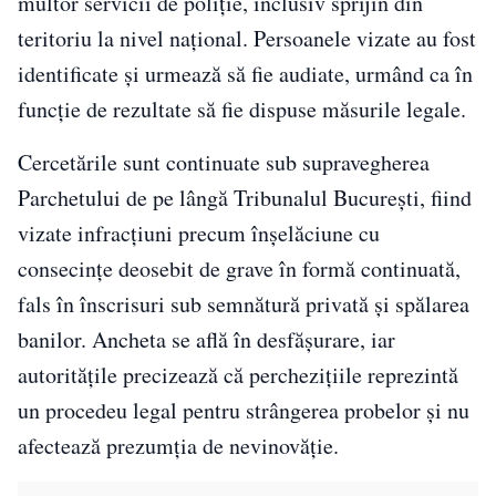
multor servicii de poliție, inclusiv sprijin din
teritoriu la nivel național. Persoanele vizate au fost
identificate și urmează să fie audiate, urmând ca în
funcție de rezultate să fie dispuse măsurile legale.
Cercetările sunt continuate sub supravegherea
Parchetului de pe lângă Tribunalul București, fiind
vizate infracțiuni precum înșelăciune cu
consecințe deosebit de grave în formă continuată,
fals în înscrisuri sub semnătură privată și spălarea
banilor. Ancheta se află în desfășurare, iar
autoritățile precizează că perchezițiile reprezintă
un procedeu legal pentru strângerea probelor și nu
afectează prezumția de nevinovăție.