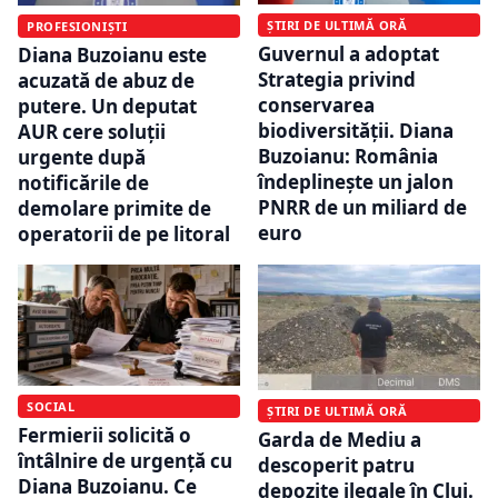
ȘTIRI DE ULTIMĂ ORĂ
PROFESIONIȘTI
Guvernul a adoptat
Diana Buzoianu este
Strategia privind
acuzată de abuz de
conservarea
putere. Un deputat
biodiversității. Diana
AUR cere soluții
Buzoianu: România
urgente după
îndeplinește un jalon
notificările de
PNRR de un miliard de
demolare primite de
euro
operatorii de pe litoral
SOCIAL
ȘTIRI DE ULTIMĂ ORĂ
Fermierii solicită o
Garda de Mediu a
întâlnire de urgență cu
descoperit patru
Diana Buzoianu. Ce
depozite ilegale în Cluj.