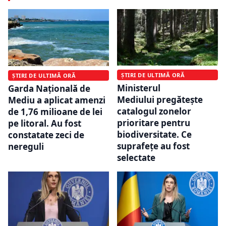
ȘTIRI DE ULTIMĂ ORĂ
ȘTIRI DE ULTIMĂ ORĂ
Ministerul
Garda Națională de
Mediului pregătește
Mediu a aplicat amenzi
catalogul zonelor
de 1,76 milioane de lei
prioritare pentru
pe litoral. Au fost
biodiversitate. Ce
constatate zeci de
suprafețe au fost
nereguli
selectate