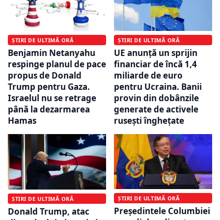
ȘTIRI DE ULTIMĂ ORĂ
ȘTIRI DE ULTIMĂ ORĂ
Benjamin Netanyahu
UE anunță un sprijin
respinge planul de pace
financiar de încă 1,4
propus de Donald
miliarde de euro
Trump pentru Gaza.
pentru Ucraina. Banii
Israelul nu se retrage
provin din dobânzile
până la dezarmarea
generate de activele
Hamas
rusești înghețate
ȘTIRI DE ULTIMĂ ORĂ
ȘTIRI DE ULTIMĂ ORĂ
Preşedintele Columbiei
Donald Trump, atac