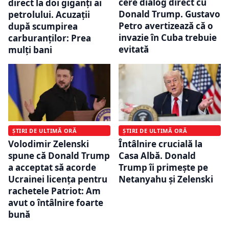
cere dialog direct cu
direct la doi giganți ai
Donald Trump. Gustavo
petrolului. Acuzații
Petro avertizează că o
după scumpirea
invazie în Cuba trebuie
carburanților: Prea
evitată
mulți bani
ȘTIRI DE ULTIMĂ ORĂ
ȘTIRI DE ULTIMĂ ORĂ
Volodimir Zelenski
Întâlnire crucială la
spune că Donald Trump
Casa Albă. Donald
a acceptat să acorde
Trump îi primește pe
Ucrainei licenţa pentru
Netanyahu și Zelenski
rachetele Patriot: Am
avut o întâlnire foarte
bună