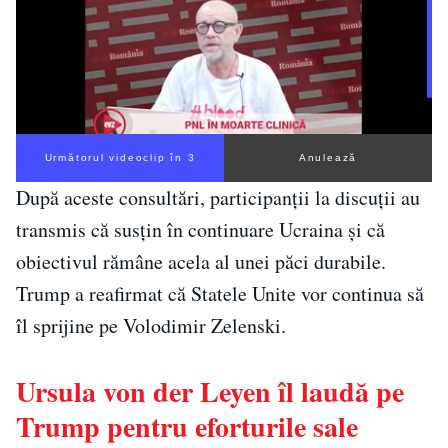
Următorul videoclip în 3
Anulează
După aceste consultări, participanții la discuții au
transmis că susțin în continuare Ucraina și că
obiectivul rămâne acela al unei păci durabile.
Trump a reafirmat că Statele Unite vor continua să
îl sprijine pe Volodimir Zelenski.
Ursula von der Leyen îl laudă pe
Trump pentru eforturile sale