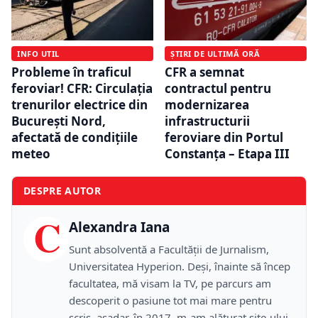
INFO UTIL
ȘTIRI DE ULTIMĂ ORĂ
Probleme în traficul
CFR a semnat
feroviar! CFR: Circulația
contractul pentru
trenurilor electrice din
modernizarea
București Nord,
infrastructurii
afectată de condițiile
feroviare din Portul
meteo
Constanța – Etapa III
DESPRE AUTOR
C
Alexandra Iana
Sunt absolventă a Facultății de Jurnalism,
Universitatea Hyperion. Deși, înainte să încep
facultatea, mă visam la TV, pe parcurs am
descoperit o pasiune tot mai mare pentru
scris, așadar, în 2017, m-am alăturat site-ului