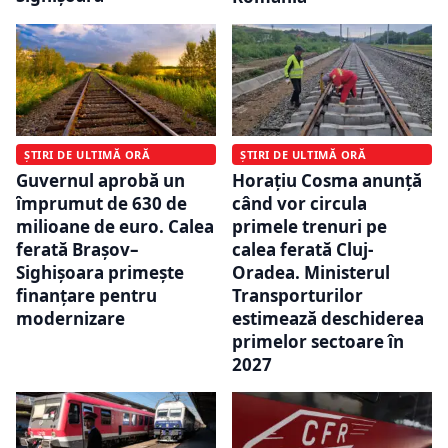
ȘTIRI DE ULTIMĂ ORĂ
ȘTIRI DE ULTIMĂ ORĂ
Guvernul aprobă un
Horațiu Cosma anunță
împrumut de 630 de
când vor circula
milioane de euro. Calea
primele trenuri pe
ferată Brașov–
calea ferată Cluj-
Sighișoara primește
Oradea. Ministerul
finanțare pentru
Transporturilor
modernizare
estimează deschiderea
primelor sectoare în
2027