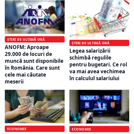
ȘTIRI DE ULTIMĂ ORĂ
ȘTIRI DE ULTIMĂ ORĂ
ANOFM: Aproape
Legea salarizării
29.000 de locuri de
schimbă regulile
muncă sunt disponibile
pentru bugetari. Ce rol
în România. Care sunt
va mai avea vechimea
cele mai căutate
în calculul salariului
meserii
ECONOMIE
ECONOMIE