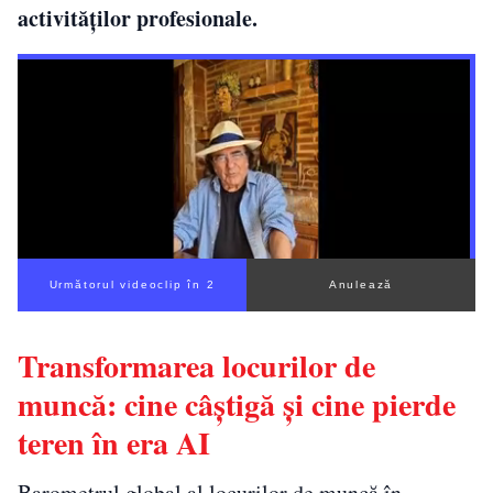
activităților profesionale.
Următorul videoclip în 1
Anulează
Transformarea locurilor de
muncă: cine câștigă și cine pierde
teren în era AI
Barometrul global al locurilor de muncă în