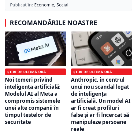
Publicat în:
Economie
,
Social
RECOMANDĂRILE NOASTRE
ȘTIRI DE ULTIMĂ ORĂ
ȘTIRI DE ULTIMĂ ORĂ
Noi temeri privind
Anthropic, în centrul
inteligența artificială:
unui nou scandal legat
Modelul AI al Meta a
de inteligența
compromis sistemele
artificială. Un model AI
unei alte companii în
ar fi creat profiluri
timpul testelor de
false și ar fi încercat să
securitate
manipuleze persoane
reale