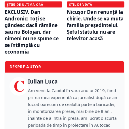
ȘTIRI DE ULTIMĂ ORĂ
STIL DE VIAȚĂ
EXCLUSIV. Dan
Nicușor Dan renunță la
Andronic: Toți se
chirie. Unde se va muta
gândesc dacă rămâne
familia președintelui.
sau nu Bolojan, dar
Șeful statului nu are
nimeni nu ne spune ce
televizor acasă
se întâmplă cu
economia
DESPRE AUTOR
C
Iulian Luca
Am venit la Capital în vara anului 2019, fiind
prima mea experiență ca jurnalist după ce am
lucrat oarecum de cealaltă parte a baricadei,
în monitorizarea presei, mai bine de 8 ani.
Înainte de a intra în presă, am lucrat o scurtă
perioadă de timp în proiectare în Autocad