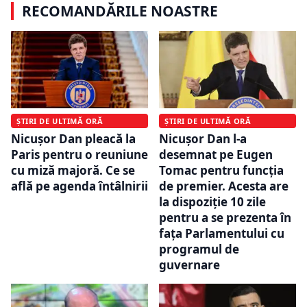
RECOMANDĂRILE NOASTRE
ȘTIRI DE ULTIMĂ ORĂ
ȘTIRI DE ULTIMĂ ORĂ
Nicușor Dan pleacă la
Nicușor Dan l-a
Paris pentru o reuniune
desemnat pe Eugen
cu miză majoră. Ce se
Tomac pentru funcția
află pe agenda întâlnirii
de premier. Acesta are
la dispoziție 10 zile
pentru a se prezenta în
fața Parlamentului cu
programul de
guvernare