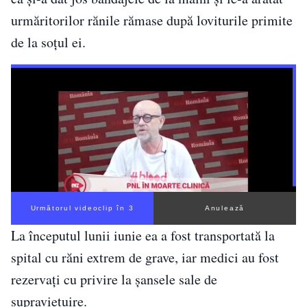
urmăritorilor rănile rămase după loviturile primite
de la soțul ei.
Următorul videoclip în 2
Anulează
La începutul lunii iunie ea a fost transportată la
spital cu răni extrem de grave, iar medici au fost
rezervați cu privire la șansele sale de
supraviețuire.