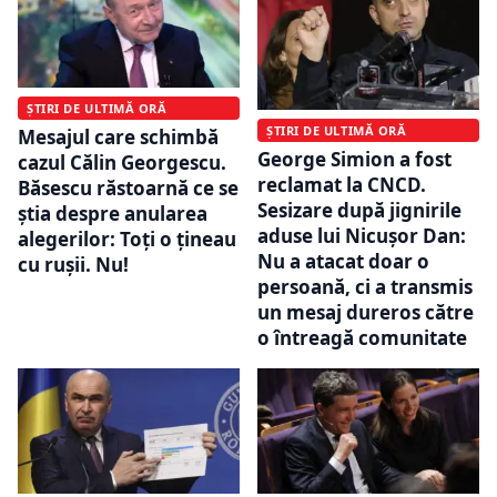
ȘTIRI DE ULTIMĂ ORĂ
ȘTIRI DE ULTIMĂ ORĂ
Mesajul care schimbă
George Simion a fost
cazul Călin Georgescu.
reclamat la CNCD.
Băsescu răstoarnă ce se
Sesizare după jignirile
știa despre anularea
aduse lui Nicușor Dan:
alegerilor: Toți o țineau
Nu a atacat doar o
cu rușii. Nu!
persoană, ci a transmis
un mesaj dureros către
o întreagă comunitate