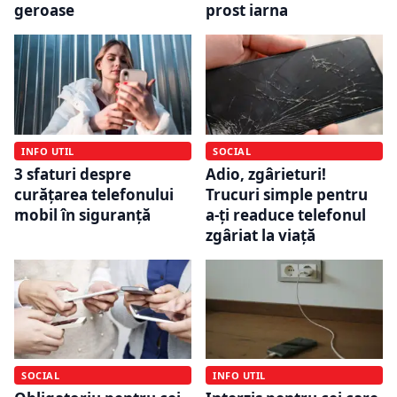
geroase
prost iarna
INFO UTIL
SOCIAL
3 sfaturi despre
Adio, zgârieturi!
curățarea telefonului
Trucuri simple pentru
mobil în siguranță
a-ți readuce telefonul
zgâriat la viață
SOCIAL
INFO UTIL