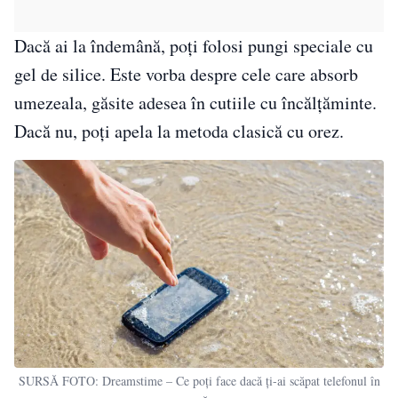
Dacă ai la îndemână, poți folosi pungi speciale cu
gel de silice. Este vorba despre cele care absorb
umezeala, găsite adesea în cutiile cu încălțăminte.
Dacă nu, poți apela la metoda clasică cu orez.
SURSĂ FOTO: Dreamstime – Ce poți face dacă ți-ai scăpat telefonul în