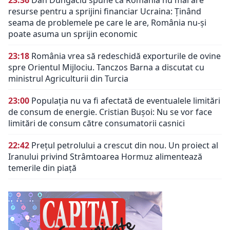
23:36
Dan Dungaciu spune că România nu mai are
resurse pentru a sprijini financiar Ucraina: Ținând
seama de problemele pe care le are, România nu-și
poate asuma un sprijin economic
23:18
România vrea să redeschidă exporturile de ovine
spre Orientul Mijlociu. Tanczos Barna a discutat cu
ministrul Agriculturii din Turcia
23:00
Populația nu va fi afectată de eventualele limitări
de consum de energie. Cristian Bușoi: Nu se vor face
limitări de consum către consumatorii casnici
22:42
Prețul petrolului a crescut din nou. Un proiect al
Iranului privind Strâmtoarea Hormuz alimentează
temerile din piață