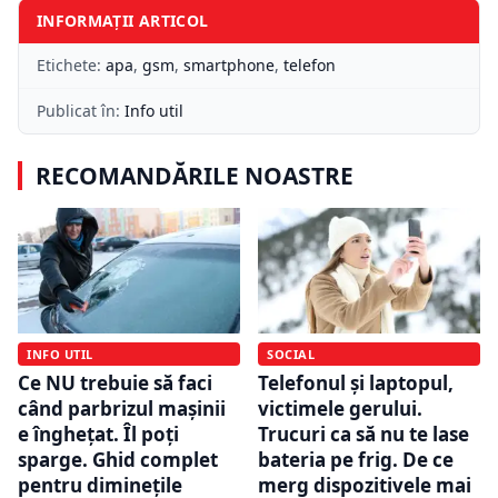
INFORMAȚII ARTICOL
Etichete:
apa
,
gsm
,
smartphone
,
telefon
Publicat în:
Info util
RECOMANDĂRILE NOASTRE
INFO UTIL
SOCIAL
Ce NU trebuie să faci
Telefonul și laptopul,
când parbrizul mașinii
victimele gerului.
e înghețat. Îl poți
Trucuri ca să nu te lase
sparge. Ghid complet
bateria pe frig. De ce
pentru diminețile
merg dispozitivele mai